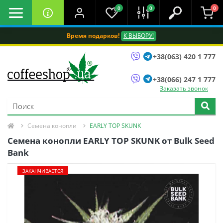
0
0
0
Время подарков!
К ВЫБОРУ!
+38(063) 420 1 777
+38(066) 247 1 777
Заказать звонок
Семена конопли
EARLY TOP SKUNK
Семена конопли EARLY TOP SKUNK от Bulk Seed
Bank
ЗАКАНЧИВАЕТСЯ