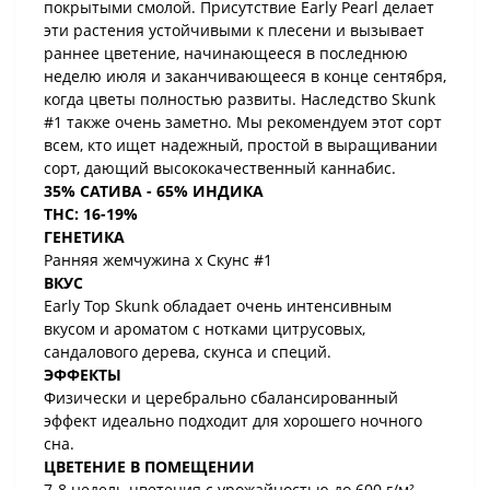
покрытыми смолой. Присутствие Early Pearl делает
эти растения устойчивыми к плесени и вызывает
раннее цветение, начинающееся в последнюю
неделю июля и заканчивающееся в конце сентября,
когда цветы полностью развиты. Наследство Skunk
#1 также очень заметно. Мы рекомендуем этот сорт
всем, кто ищет надежный, простой в выращивании
сорт, дающий высококачественный каннабис.
35% САТИВА - 65% ИНДИКА
THC: 16-19%
ГЕНЕТИКА
Ранняя жемчужина x Скунс #1
ВКУС
Early Top Skunk обладает очень интенсивным
вкусом и ароматом с нотками цитрусовых,
сандалового дерева, скунса и специй.
ЭФФЕКТЫ
Физически и церебрально сбалансированный
эффект идеально подходит для хорошего ночного
сна.
ЦВЕТЕНИЕ В ПОМЕЩЕНИИ
7-8 недель цветения с урожайностью до 600 г/м².