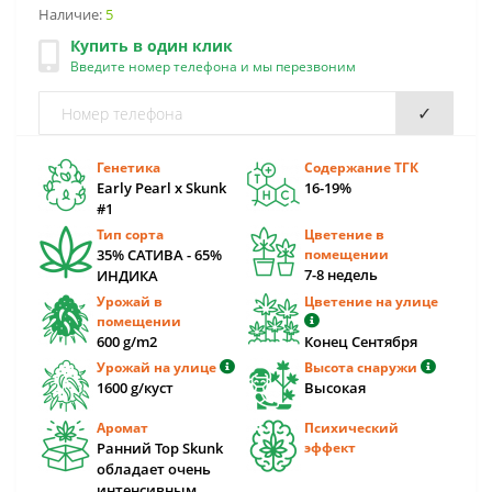
Наличие:
5
Купить в один клик
Введите номер телефона и мы перезвоним
✓
Генетика
Содержание ТГК
Early Pearl x Skunk
16-19%
#1
Тип сорта
Цветение в
35% САТИВА - 65%
помещении
7-8 недель
ИНДИКА
Урожай в
Цветение на улице
помещении
600 g/m2
Конец Сентября
Урожай на улице
Высота снаружи
1600 g/куст
Высокая
Аромат
Психический
Ранний Top Skunk
эффект
обладает очень
интенсивным