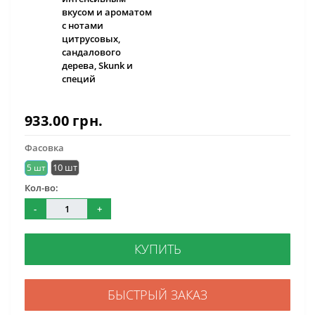
вкусом и ароматом
с нотами
цитрусовых,
сандалового
дерева, Skunk и
специй
933.00 грн.
Фасовка
10 шт
5 шт
Кол-во:
-
+
КУПИТЬ
БЫСТРЫЙ ЗАКАЗ