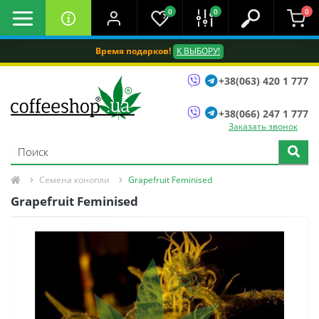
0
0
0
Время подарков!
К ВЫБОРУ!
+38(063) 420 1 777
+38(066) 247 1 777
Заказать звонок
Семена конопли
Grapefruit Feminised
Grapefruit Feminised