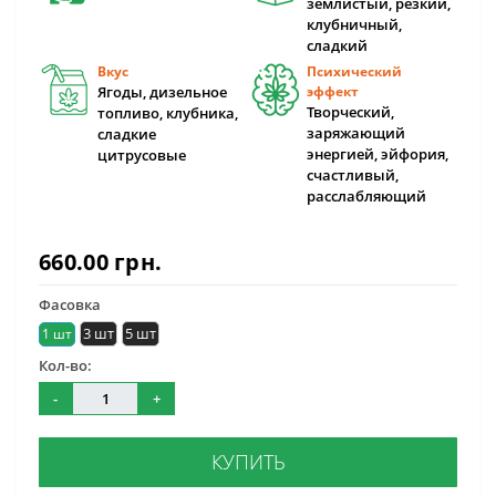
землистый, резкий,
клубничный,
сладкий
Вкус
Психический
Ягоды, дизельное
эффект
Творческий,
топливо, клубника,
заряжающий
сладкие
энергией, эйфория,
цитрусовые
счастливый,
расслабляющий
660.00 грн.
Фасовка
3 шт
5 шт
1 шт
Кол-во:
-
+
КУПИТЬ