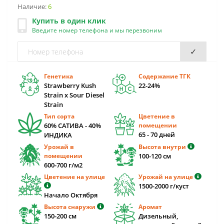
Наличие:
6
Купить в один клик
Введите номер телефона и мы перезвоним
✓
Генетика
Содержание ТГК
Strawberry Kush
22-24%
Strain x Sour Diesel
Strain
Тип сорта
Цветение в
60% САТИВА - 40%
помещении
65 - 70 дней
ИНДИКА
Урожай в
Высота внутри
помещении
100-120 см
600-700 г/м2
Цветение на улице
Урожай на улице
1500-2000 г/куст
Начало Октября
Высота снаружи
Аромат
150-200 cм
Дизельный,