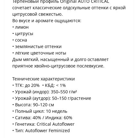
Терпеновый профиль Original AUTO CRITICAL
сочетает классические олдскульные оттенки с яркой
цитрусовой свежестью.
Во вкусе и аромате ощущаются:
• лимон
• цитрусы
• сосна
• землянистые оттенки
• лёгкие цветочные ноты
Дым мягкий, насыщенный и долго оставляет
приятное хвойно-цитрусовое послевкусие.
Технические характеристики
• ТГК: до 20% • КБД: < 1%
• Урожай (индор): 350–550 г/м²
• Урожай (аутдор): 50–150 г/растение
• Высота: 90–120 см
• Полный цикл: 10 недель
• Сатива: 40% / Индика: 60%
• Генетика: Critical Autoflower
• Тип: Autoflower Feminized