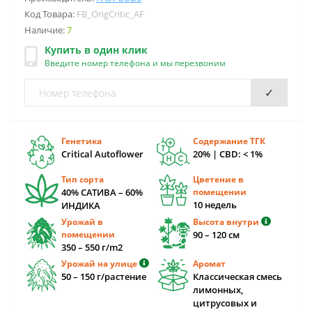
Код Товара:
FB_OrigCritic_AF
Наличие:
7
Купить в один клик
Введите номер телефона и мы перезвоним
✓
Генетика
Содержание ТГК
Critical Autoflower
20% | CBD: < 1%
Тип сорта
Цветение в
40% САТИВА – 60%
помещении
10 недель
ИНДИКА
Урожай в
Высота внутри
помещении
90 – 120 cм
350 – 550 г/m2
Урожай на улице
Аромат
50 – 150 г/растение
Классическая смесь
лимонных,
цитрусовых и