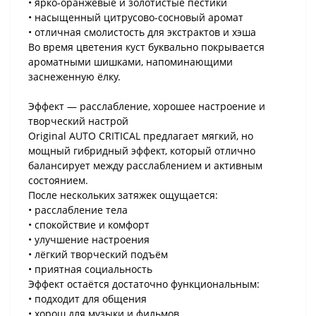
• ярко-оранжевые и золотистые пестики
• насыщенный цитрусово-сосновый аромат
• отличная смолистость для экстрактов и хэша
Во время цветения куст буквально покрывается
ароматными шишками, напоминающими
заснеженную ёлку.
Эффект — расслабление, хорошее настроение и
творческий настрой
Original AUTO CRITICAL предлагает мягкий, но
мощный гибридный эффект, который отлично
балансирует между расслаблением и активным
состоянием.
После нескольких затяжек ощущается:
• расслабление тела
• спокойствие и комфорт
• улучшение настроения
• лёгкий творческий подъём
• приятная социальность
Эффект остаётся достаточно функциональным:
• подходит для общения
• хорош для музыки и фильмов