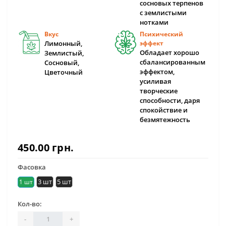
сосновых терпенов
с землистыми
нотками
Вкус
Психический
Лимонный,
эффект
Обладает хорошо
Землистый,
сбалансированным
Сосновый,
эффектом,
Цветочный
усиливая
творческие
способности, даря
спокойствие и
безмятежность
450.00 грн.
Фасовка
3 шт
5 шт
1 шт
Кол-во:
-
+