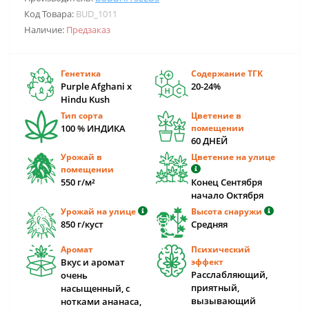
Код Товара:
BUD_1011
Наличие:
Предзаказ
Генетика
Содержание ТГК
Purple Afghani x
20-24%
Hindu Kush
Тип сорта
Цветение в
100 % ИНДИКА
помещении
60 ДНЕЙ
Урожай в
Цветение на улице
помещении
550 г/м²
Конец Сентября
начало Октября
Урожай на улице
Высота снаружи
850 г/куст
Средняя
Аромат
Психический
Вкус и аромат
эффект
Расслабляющий,
очень
приятный,
насыщенный, с
вызывающий
нотками ананаса,