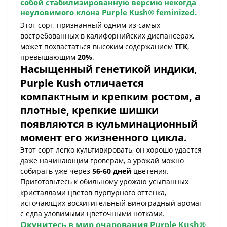
собой стабилизированную версию некогда
неуловимого клона
Purple Kush® feminized
.
Этот сорт, признанный одним из самых
востребованных в калифорнийских диспансерах,
может похвастаться высоким содержанием
ТГК
,
превышающим
20%
.
Насыщенный генетикой индики,
Purple Kush
отличается
компактным и крепким ростом, а
плотные, крепкие шишки
появляются в кульминационный
момент его жизненного цикла.
Этот сорт легко культивировать, он хорошо удается
даже начинающим гроверам, а урожай можно
собирать уже через
56-60 дней
цветения.
Приготовьтесь к обильному урожаю усыпанных
кристаллами цветов пурпурного оттенка,
источающих восхитительный виноградный аромат
с едва уловимыми цветочными нотками.
Окунитесь в мир очарования
Purple Kush®