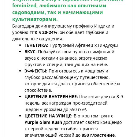
feminized
, любимого как опытными
садоводами, так и начинающими
культиваторами.
Благодаря доминирующему профилю Индики и
уровню
ТГК
в
20-24%
, он обещает глубокие и
длительные ощущения.
ГЕНЕТИКА:
Пурпурный Афганец x Гиндукуш
ВКУС:
Побалуйте свои чувства симфонией
вкуса с нотками ананаса, экзотических
фруктов и специй, танцующих на нёбе.
ЭФФЕКТЫ:
Приготовьтесь к мощному и
глубоко расслабляющему путешествию,
которое длится долго, принося облегчение и
спокойствие.
ЦВЕТЕНИЕ ВНУТРЕННЕЕ:
Цветение длится 8-9
недель, вознаграждая производителей
щедрым урожаем до 550 г/м².
ЦВЕТЕНИЕ НА УЛИЦЕ:
В открытом грунте
Purple Glam Kush
достигает своего крещендо
к первой неделе октября, принося
впечатляющий урожай до
850 г/растение
.