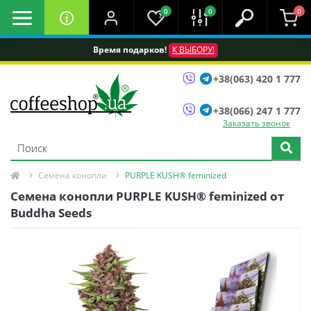
0
0
0
Время подарков!
К ВЫБОРУ!
+38(063) 420 1 777
+38(066) 247 1 777
Заказать звонок
Семена конопли
PURPLE KUSH® feminized
Семена конопли PURPLE KUSH® feminized от
Buddha Seeds