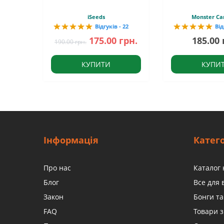
iSeeds
Monster Ca
Відгуків - 22
Від
175.00 грн.
185.00 
190.00 грн.
КУПИТИ
КУПИ
Інформація
Катего
Про нас
Каталог 
Блог
Все для
Закон
Бонги та
FAQ
Товари з