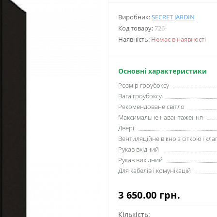
Виробник:
SECRET JARDIN
Код товару:
726-
Наявність:
Немає в наявності
Основні характеристики
Розмір гроубоксу
Вага гроубоксу
Рекомендоване світло
Максимальне навантаження
Двері
Вентиляційне вікно з сіткою і кл
Рукав вхідний
Рукав вихідний
Для кабелів і комунікацій
3 650.00 грн.
Кількість: