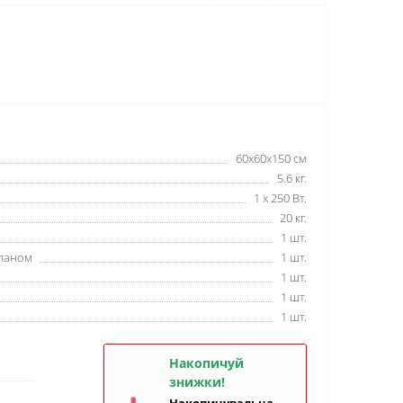
60х60х150 см
5.6 кг.
1 х 250 Вт.
20 кг.
1 шт.
апаном
1 шт.
1 шт.
1 шт.
1 шт.
Накопичуй
знижки!