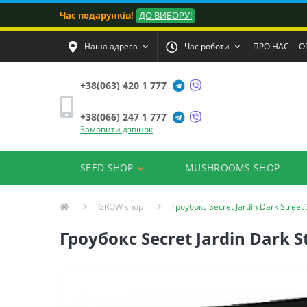
Час подарунків!
ДО ВИБОРУ!
Наша адреса
Час роботи
ПРО НАС
О
+38(063) 420 1 777
+38(066) 247 1 777
Замовити дзвінок
SEED SHOP
MUSHROOMS SHOP
GROW shop
Гроубокс Secret Jardin Dark Street
Гроубокс Secret Jardin Dark S