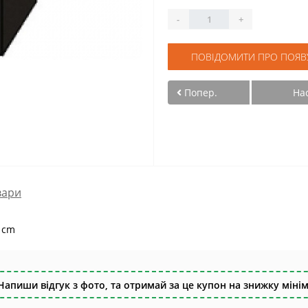
-
+
ПОВІДОМИТИ ПРО ПОЯВ
Попер.
На
вари
0 cm
Напиши відгук з фото, та отримай за це купон на знижку мінім