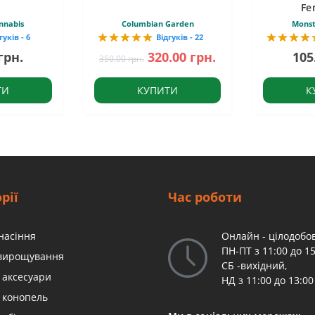
Fe
nnabis
Columbian Garden
Monst
гуків - 6
Відгуків - 22
грн.
320.00 грн.
105
350.00 грн.
ТИ
КУПИТИ
К
рії
Час роботи
насіння
Онлайн - цілодобов
ПН-ПТ з 11:00 до 15
 вирощування
СБ -вихідний,
 аксесуари
НД з 11:00 до 13:00
 конопель