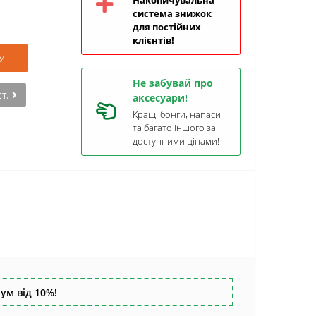
Накопичувальна
система знижок
для постійних
клієнтів!
У
Не забувай про
ст.
аксесуари!
Кращі бонги, напаси
та багато іншого за
доступними цінами!
ум від 10%!