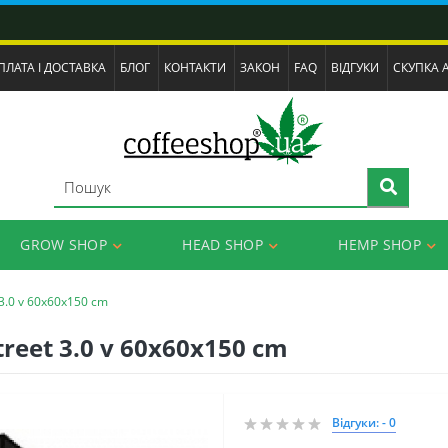
ПЛАТА І ДОСТАВКА
БЛОГ
КОНТАКТИ
ЗАКОН
FAQ
ВІДГУКИ
СКУПКА 
GROW SHOP
HEAD SHOP
HEMP SHOP
 3.0 v 60x60x150 cm
treet 3.0 v 60x60x150 cm
Відгуки: - 0