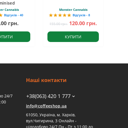
minised
er Cannabis
Monster Cannabis
Відгуків - 40
Відгуків - 8
.00 грн.
120.00 грн.
155.00 грн.
УПИТИ
КУПИТИ
Наші контакти
+38(063) 420 1 777
о 24/7
:00
info@coffeeshop.ua
61050, Україна, м. Харків,
вул.Чигирина, 3 Онлайн -
цілодобово 24/7 Пн - Пт з 11:00 до