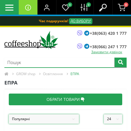
0
0
0
Час подарунків!
ДО ВИБОРУ!
+38(063) 420 1 777
+38(066) 247 1 777
Замовити дзвінок
GROW shop
Освітлення
ЕПРА
ЕПРА
ОБРАТИ ТОВАРИ