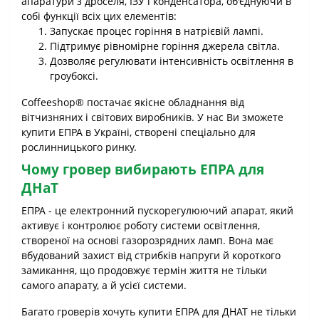
апаратури з дроселя, ІЗУ і конденсатора, об'єднуючи в
собі функції всіх цих елементів:
Запускає процес горіння в натрієвій лампі.
Підтримує рівномірне горіння джерела світла.
Дозволяє регулювати інтенсивність освітлення в
гроубоксі.
Coffeeshop® постачає якісне обладнання від
вітчизняних і світових виробників. У нас Ви зможете
купити ЕПРА в Україні, створені спеціально для
рослинницького ринку.
Чому гровер вибирають ЕПРА для
ДНаТ
ЕПРА - це електронний пускорегулюючий апарат, який
активує і контролює роботу системи освітлення,
створеної на основі газорозрядних ламп. Вона має
вбудований захист від стрибків напруги й короткого
замикання, що продовжує термін життя не тільки
самого апарату, а й усієї системи.
Багато гроверів хочуть купити ЕПРА для ДНАТ не тільки