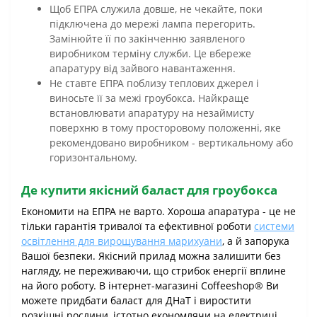
Щоб ЕПРА служила довше, не чекайте, поки
підключена до мережі лампа перегорить.
Замінюйте її по закінченню заявленого
виробником терміну служби. Це вбереже
апаратуру від зайвого навантаження.
Не ставте ЕПРА поблизу теплових джерел і
виносьте її за межі гроубокса. Найкраще
встановлювати апаратуру на незаймисту
поверхню в тому просторовому положенні, яке
рекомендовано виробником - вертикальному або
горизонтальному.
Де купити якісний баласт для гроубокса
Економити на ЕПРА не варто. Хороша апаратура - це не
тільки гарантія тривалої та ефективної роботи
системи
освітлення для вирощування марихуани
, а й запорука
Вашої безпеки. Якісний прилад можна залишити без
нагляду, не переживаючи, що стрибок енергії вплине
на його роботу. В інтернет-магазині Coffeeshop® Ви
можете придбати баласт для ДНаТ і виростити
розкішні рослини, істотно економлячи на електриці.