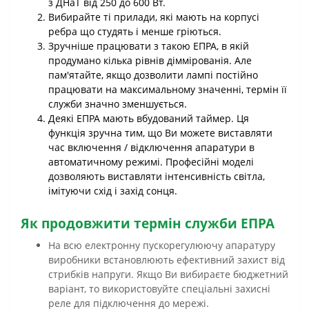
з ДНаТ від 250 до 600 Вт.
Вибирайте ті прилади, які мають на корпусі
ребра що студять і менше гріються.
Зручніше працювати з такою ЕПРА, в якій
продумано кілька рівнів діммірованія. Але
пам'ятайте, якщо дозволити лампі постійно
працювати на максимальному значенні, термін її
служби значно зменшується.
Деякі ЕПРА мають вбудований таймер. Ця
функція зручна тим, що Ви можете виставляти
час включення / відключення апаратури в
автоматичному режимі. Професійні моделі
дозволяють виставляти інтенсивність світла,
імітуючи схід і захід сонця.
Як продовжити термін служби ЕПРА
На всю електронну пускорегулюючу апаратуру
виробники встановлюють ефективний захист від
стрибків напруги. Якщо Ви вибираєте бюджетний
варіант, то використовуйте спеціальні захисні
реле для підключення до мережі.