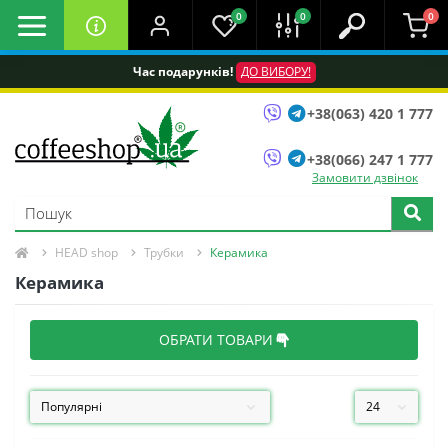
0
0
0
Час подарунків!
ДО ВИБОРУ!
+38(063) 420 1 777
+38(066) 247 1 777
Замовити дзвінок
HEAD shop
Трубки
Керамика
Керамика
ОБРАТИ ТОВАРИ