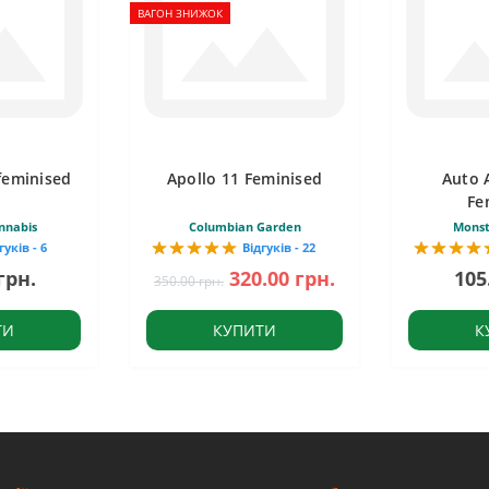
ВАГОН ЗНИЖОК
feminised
Apollo 11 Feminised
Auto 
Fe
nnabis
Columbian Garden
Monst
гуків - 6
Відгуків - 22
грн.
320.00 грн.
105
350.00 грн.
ТИ
КУПИТИ
К