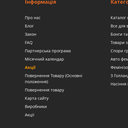
Інформація
Катего
Про нас
Каталог 
Блог
Все для
Закон
Бонги та
FAQ
Товари з
Партнерська програма
Спори г
Місячний календар
Авто фе
Акції
Фемінізо
Повернення Товару (Основні
З Голлан
положення)
Насіння
Повернення товару
Карта сайту
Виробники
Акції