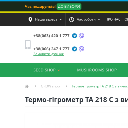
Час подарунків!
ДО ВИБОРУ!
Наша адреса
Час роботи
ПРО НАС
О
+38(063) 420 1 777
+38(066) 247 1 777
Замовити дзвінок
SEED SHOP
MUSHROOMS SHOP
GROW shop
Термо-гігрометр ТА 218 С з вин
Термо-гігрометр ТА 218 С з