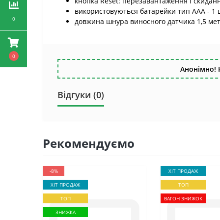
кнопка Reset: перезавантаження і скидання
використовуються батарейки тип ААА - 1 ш
0
довжина шнура виносного датчика 1,5 мет
0
Анонімно! 
Відгуки (0)
Рекомендуємо
-8%
ХІТ ПРОДАЖ
ХІТ ПРОДАЖ
ТОП
ТОП
ВАГОН ЗНИЖОК
ЗНИЖКА