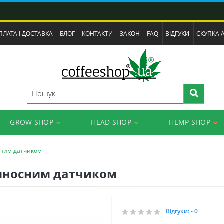
ПЛАТА І ДОСТАВКА
БЛОГ
КОНТАКТИ
ЗАКОН
FAQ
ВІДГУКИ
СКУПКА 
GROW SHOP
HEAD SHOP
HEMP SHOP
осним датчиком
 виносним датчиком
Відгуки: - 0