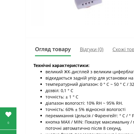
Огляд товару
Відгуки (0)
Схожі то
Технічні характеристики:
великий ЖК-дисплей з великим циферблат
відкидається задній упір для установки н
температурний діапазон: 0 ° C ~ 50 ° C / 32 
дозвіл: 0,1 ° C
точність: ± 1 ° C
діапазон вологості: 10% RH ~ 95% RH.
точність: 60% ± 5% відносної вологості
перемикання Цельсія / Фаренгейт: ° C / ° F
кнопка MAX / MIN: Показує максимальну / 
0
поточні автоматично після 8 секунд.