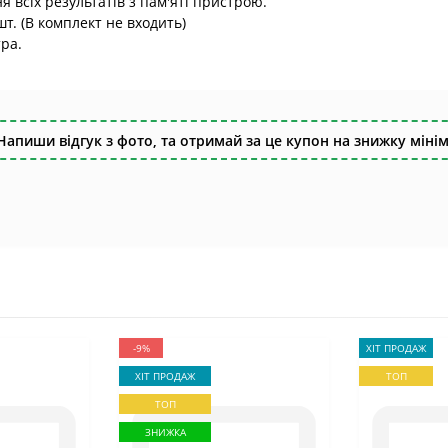
 всіх результатів з пам'яті пристрою.
т. (В комплект не входить)
ра.
Напиши відгук з фото, та отримай за це купон на знижку мінім
-9%
ХІТ ПРОДАЖ
ХІТ ПРОДАЖ
ТОП
ТОП
ЗНИЖКА