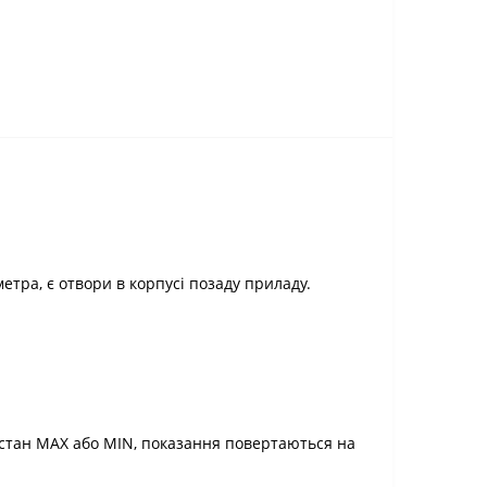
етра, є отвори в корпусі позаду приладу.
є стан MAX або MIN, показання повертаються на