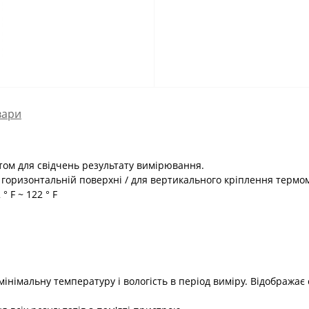
вари
ом для свідчень результату вимірювання.
а горизонтальній поверхні / для вертикального кріплення термом
° F ~ 122 ° F
мінімальну температуру і вологість в період виміру. Відобража