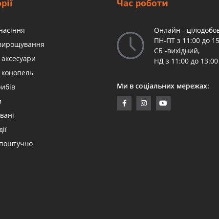
рії
Час роботи
насіння
Онлайн - цілодобов
ПН-ПТ з 11:00 до 15
 вирощування
СБ -вихідний,
 аксесуари
НД з 11:00 до 13:00
 конопель
Ми в соціальних мережах:
рибів
м
вані
дії
 поштучно