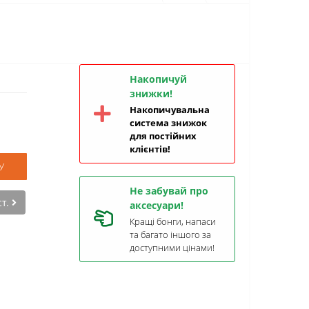
Накопичуй
знижки!
Накопичувальна
система знижок
для постійних
клієнтів!
У
Не забувай про
ст.
аксесуари!
Кращі бонги, напаси
та багато іншого за
доступними цінами!