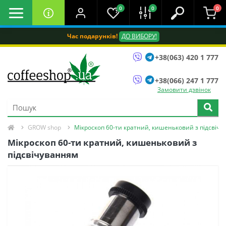
0
0
0
Час подарунків!
ДО ВИБОРУ!
+38(063) 420 1 777
+38(066) 247 1 777
Замовити дзвінок
GROW shop
Мікроскоп 60-ти кратний, кишеньковий з підсвіч
Мікроскоп 60-ти кратний, кишеньковий з
підсвічуванням