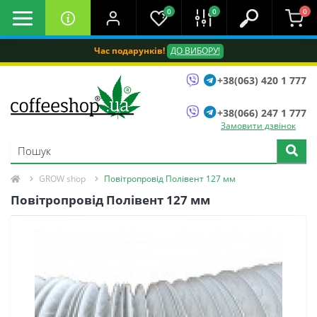
0
0
0
Час подарунків!
ДО ВИБОРУ!
+38(063) 420 1 777
+38(066) 247 1 777
Замовити дзвінок
GROW shop
Повітропровід Полівент 127 мм
Повітропровід Полівент 127 мм