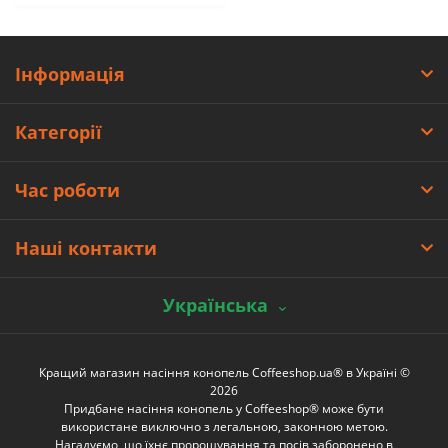
Інформація
Категорії
Час роботи
Наші контакти
Українська
Кращий магазин насіння конопель Coffeeshop.ua® в Україні ©
2026
Придбане насіння конопель у Coffeeshop® може бути
використане виключно з легальною, законною метою.
Нагадуємо, що їхнє пророщування та посів заборонено в