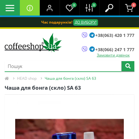
0
0
0
Час подарунків!
ДО ВИБОРУ!
+38(063) 420 1 777
+38(066) 247 1 777
Замовити дзвінок
HEAD shop
Чаша для бонга (скло) SA 63
Чаша для бонга (скло) SA 63