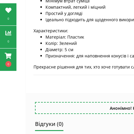
Мінімум втрат суміші
Компактний, легкий і міцний
Простий у догляді
0
Ідеально підходить для щоденного викор
Характеристики:
Матеріал: Пластик
0
Колір: Зелений
Діаметр: 5 см
Призначення: для наповнення конусів і с
0
Прекрасне рішення для тих, хто хоче готувати с
Анонімно! 
Відгуки (0)