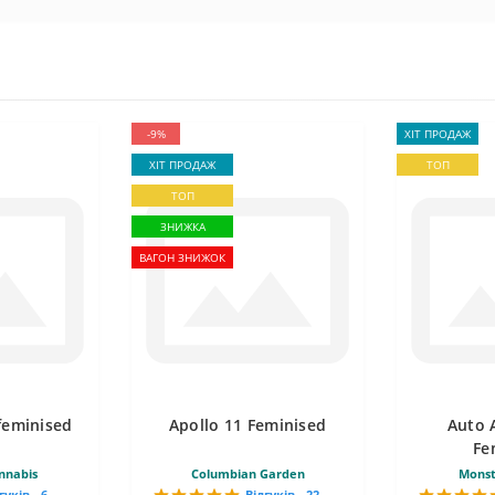
-9%
ХІТ ПРОДАЖ
ХІТ ПРОДАЖ
ТОП
ТОП
ЗНИЖКА
ВАГОН ЗНИЖОК
feminised
Apollo 11 Feminised
Auto 
Fe
nnabis
Columbian Garden
Monst
гуків - 6
Відгуків - 22