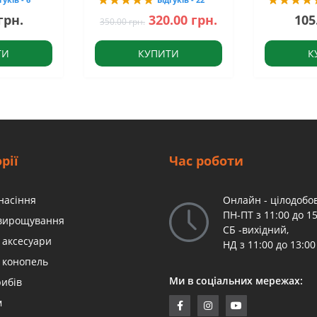
грн.
320.00 грн.
105
350.00 грн.
ТИ
КУПИТИ
К
рії
Час роботи
насіння
Онлайн - цілодобов
ПН-ПТ з 11:00 до 15
 вирощування
СБ -вихідний,
 аксесуари
НД з 11:00 до 13:00
 конопель
Ми в соціальних мережах:
рибів
м