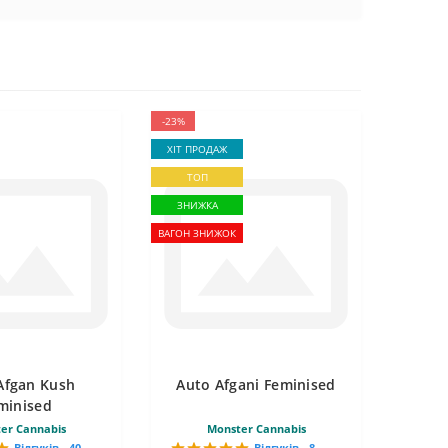
-23%
ХІТ ПРОДАЖ
ТОП
ЗНИЖКА
ВАГОН ЗНИЖОК
Afgan Kush
Auto Afgani Feminised
minised
er Cannabis
Monster Cannabis
Відгуків - 40
Відгуків - 8