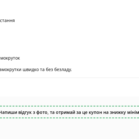
истання
амокруток
амокрутки швидко та без безладу.
Напиши відгук з фото, та отримай за це купон на знижку мінім