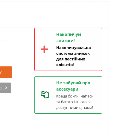
Накопичуй
знижки!
Накопичувальна
система знижок
для постійних
клієнтів!
У
Не забувай про
ст.
аксесуари!
Кращі бонги, напаси
та багато іншого за
доступними цінами!