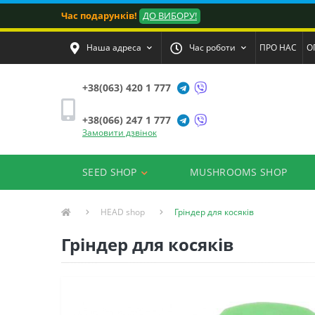
Час подарунків!
ДО ВИБОРУ!
Наша адреса
Час роботи
ПРО НАС
О
+38(063) 420 1 777
+38(066) 247 1 777
Замовити дзвінок
SEED SHOP
MUSHROOMS SHOP
HEAD shop
Гріндер для косяків
Гріндер для косяків