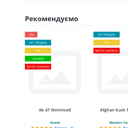
Рекомендуємо
-8%
ХІТ ПРОДАЖ
ХІТ ПРОДАЖ
ТОП
ТОП
ВАГОН ЗНИЖОК
ЗНИЖКА
ВАГОН ЗНИЖОК
Ak 47 feminised
Afghan Kush 
iSeeds
Monster Ca
Відгуків - 22
Від