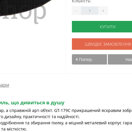
Кількість:
-
+
КУПИТИ
ШВИДКЕ ЗАМОВЛЕННЯ
Попер.
На
вари
тиль, що дивиться в душу
ар, а справжній арт-об'єкт. GT-179C прикрашений яскравим зоб
о дизайну, практичності та надійності.
дрібнення та збирання пилку, а міцний металевий корпус гарант
 та місткістю.