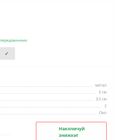
и передзвонимо
✓
метал
5 см
3,5 см
2
Око
Накопичуй
знижки!