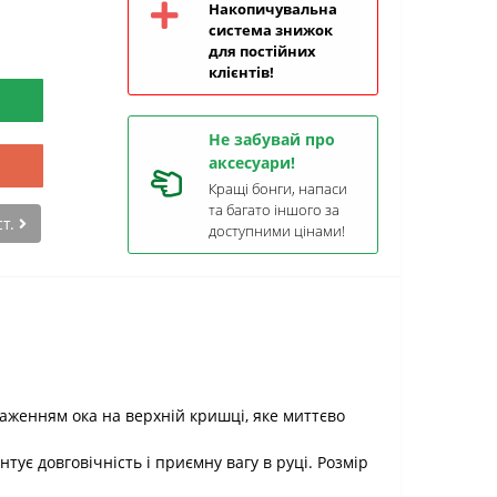
Накопичувальна
система знижок
для постійних
клієнтів!
Не забувай про
аксесуари!
Кращі бонги, напаси
та багато іншого за
ст.
доступними цінами!
раженням ока на верхній кришці, яке миттєво
ує довговічність і приємну вагу в руці. Розмір