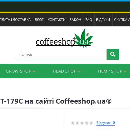
ПЛАТА І ДОСТАВКА
БЛОГ
КОНТАКТИ
ЗАКОН
FAQ
ВІДГУКИ
СКУПКА 
GROW SHOP
HEAD SHOP
HEMP SHOP
T-179C на сайті Coffeeshop.ua®
Відгуки: - 0