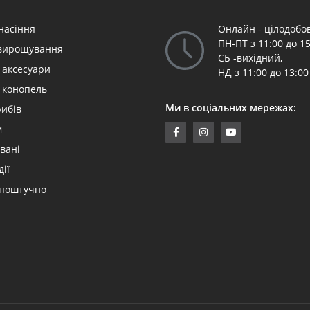
насіння
Онлайн - цілодобов
ПН-ПТ з 11:00 до 15
 вирощування
СБ -вихідний,
 аксесуари
НД з 11:00 до 13:00
 конопель
Ми в соціальних мережах:
рибів
м
вані
дії
 поштучно