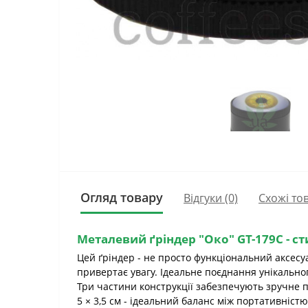
Огляд товару
Відгуки (0)
Схожі то
Металевий ґріндер "Око" GT-179C
- с
Цей ґріндер - не просто функціональний аксесу
привертає увагу. Ідеальне поєднання унікальног
Три частини конструкції забезпечують зручне по
5 × 3,5 см - ідеальний баланс між портативністю