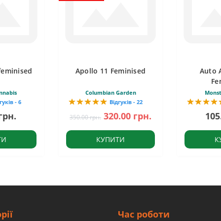
feminised
Apollo 11 Feminised
Auto 
Fe
nnabis
Columbian Garden
Monst
гуків - 6
Відгуків - 22
грн.
320.00 грн.
105
350.00 грн.
ТИ
КУПИТИ
К
рії
Час роботи