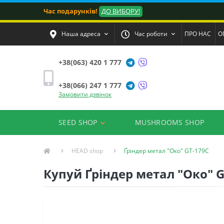
Час подарунків!
ДО ВИБОРУ!
Наша адреса
Час роботи
ПРО НАС
О
+38(063) 420 1 777
+38(066) 247 1 777
Замовити дзвінок
SEED SHOP
MUSHROOMS SHOP
HEAD shop
Ґріндер метал "Око" GT-179C
Купуй Ґріндер метал "Око" G