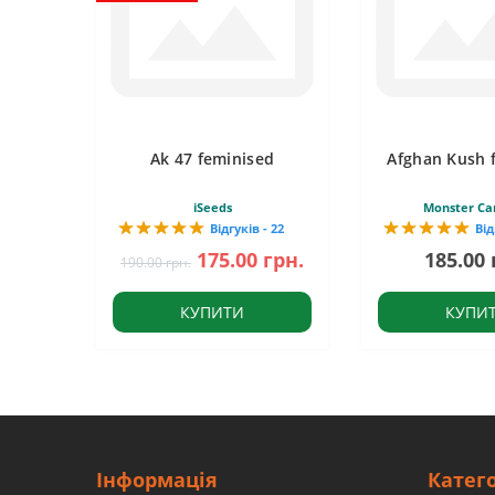
Ak 47 feminised
Afghan Kush 
iSeeds
Monster Ca
Відгуків - 22
Від
175.00 грн.
185.00 
190.00 грн.
КУПИТИ
КУПИ
Інформація
Катего