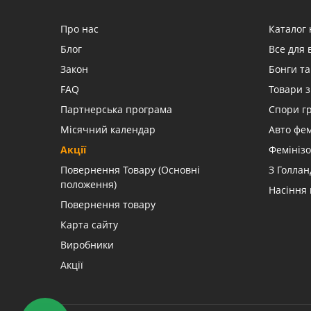
Про нас
Каталог 
Блог
Все для
Закон
Бонги та
FAQ
Товари з
Партнерська програма
Спори г
Місячний календар
Авто фе
Акції
Фемінізо
Повернення Товару (Основні
З Голлан
положення)
Насіння
Повернення товару
Карта сайту
Виробники
Акції