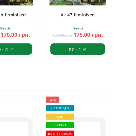
Mo feminised
Ak 47 feminised
iSeeds
iSeeds
170.00 грн.
175.00 грн.
190.00 грн.
УПИТИ
КУПИТИ
-23%
ХІТ ПРОДАЖ
ТОП
ЗНИЖКА
ВАГОН ЗНИЖОК