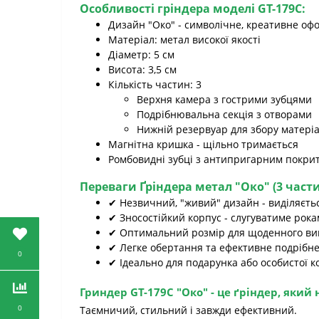
Особливості гріндера моделі GT-179C:
Дизайн "Око" - символічне, креативне о
Матеріал: метал високої якості
Діаметр: 5 см
Висота: 3,5 см
Кількість частин: 3
Верхня камера з гострими зубцями
Подрібнювальна секція з отворами
Нижній резервуар для збору матері
Магнітна кришка - щільно тримається
Ромбовидні зубці з антипригарним покри
Переваги Ґріндера метал "Око" (3 части
✔ Незвичний, "живий" дизайн - виділяєть
✔ Зносостійкий корпус - слугуватиме рок
✔ Оптимальний розмір для щоденного ви
✔ Легке обертання та ефективне подрібн
0
✔ Ідеально для подарунка або особистої ко
Гриндер GT-179C "Око"
- це ґріндер, який
0
Таємничий, стильний і завжди ефективний.