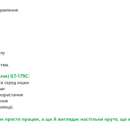
формлення
алу
ттям.
ни) GT-179C:
ся серед інших
ами
користання
ення
лекції.
 не просто працює, а ще й виглядає настільки круто, що