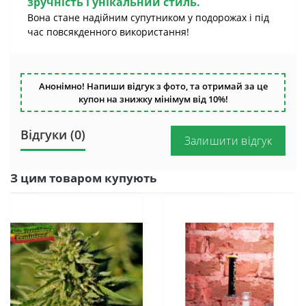
зручність і унікальний стиль.
Вона стане надійним супутником у подорожах і під
час повсякденного використання!
Анонімно! Напиши відгук з фото, та отримай за це
купон на знижку мінімум від 10%!
Відгуки (0)
Залишити відгук
З цим товаром купують