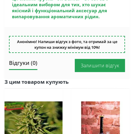
ідеальним вибором для тих, хто шукає
якісний і функціональний аксесуар для
випаровування ароматичних рідин.
Анонімно! Напиши відгук з фото, та отримай за це
купон на знижку мінімум від 10%!
Відгуки (0)
Залишити відгук
З цим товаром купують