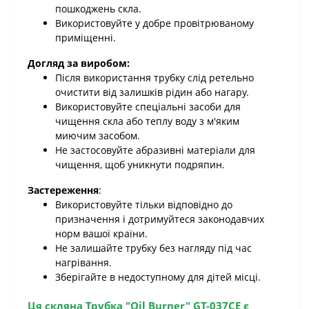
пошкоджень скла.
Використовуйте у добре провітрюваному
приміщенні.
Догляд за виробом:
Після використання трубку слід ретельно
очистити від залишків рідин або нагару.
Використовуйте спеціальні засоби для
чищення скла або теплу воду з м'яким
миючим засобом.
Не застосовуйте абразивні матеріали для
чищення, щоб уникнути подряпин.
Застереження
:
Використовуйте тільки відповідно до
призначення і дотримуйтеся законодавчих
норм вашої країни.
Не залишайте трубку без нагляду під час
нагрівання.
Зберігайте в недоступному для дітей місці.
Ця
скляна Трубка "Oil Burner" GT-037CE
є