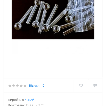
Відгуки: - 0
Виробник:
КИТАЙ
Код товару:
OO_GT-037CE