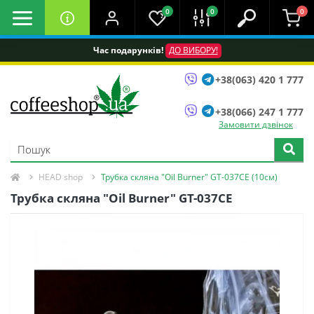
0
0
0
Час подарунків!
ДО ВИБОРУ!
+38(063) 420 1 777
+38(066) 247 1 777
Замовити дзвінок
HEAD shop
Трубка скляна "Oil Burner" GT-037CE (10см)
Трубка скляна "Oil Burner" GT-037CE