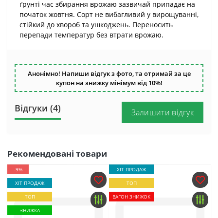
ґрунті час збирання врожаю зазвичай припадає на
початок жовтня. Сорт не вибагливий у вирощуванні,
стійкий до хвороб та ушкоджень. Переносить
перепади температур без втрати врожаю.
Анонімно! Напиши відгук з фото, та отримай за це
купон на знижку мінімум від 10%!
Відгуки (4)
Залишити відгук
Рекомендовані товари
-9%
ХІТ ПРОДАЖ
ХІТ ПРОДАЖ
ТОП
ТОП
ВАГОН ЗНИЖОК
ЗНИЖКА