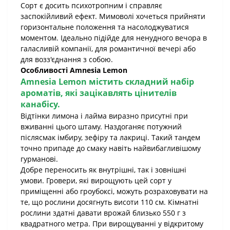
Сорт є досить психотропним і справляє
заспокійливий ефект. Мимоволі хочеться прийняти
горизонтальне положення та насолоджуватися
моментом. Ідеально підійде для ненудного вечора в
галасливій компанії, для романтичної вечері або
для возз'єднання з собою.
Особливості Amnesia Lemon
Amnesia Lemon
містить складний набір
ароматів, які зацікавлять цінителів
канабісу.
Відтінки лимона і лайма виразно присутні при
вживанні цього штаму. Наздоганяє потужний
післясмак імбиру, зефіру та лакриці. Такий тандем
точно припаде до смаку навіть найвибагливішому
гурманові.
Добре переносить як внутрішні, так і зовнішні
умови. Гровери, які вирощують цей сорт у
приміщенні або гроубоксі, можуть розраховувати на
те, що рослини досягнуть висоти 110 см. Кімнатні
рослини здатні давати врожай близько 550 г з
квадратного метра. При вирощуванні у відкритому