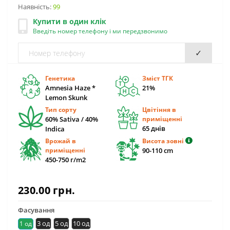
Наявність:
99
Купити в один клік
Введіть номер телефону і ми передзвонимо
✓
Генетика
Зміст ТГК
Amnesia Haze *
21%
Lemon Skunk
Тип сорту
Цвітіння в
60% Sativa / 40%
приміщенні
65 днів
Indica
Врожай в
Висота зовні
приміщенні
90-110 сm
450-750 г/m2
230.00 грн.
Фасування
3 од
5 од
10 од
1 од