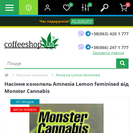
0
0
0
Час подарунків!
ДО ВИБОРУ!
+38(063) 420 1 777
+38(066) 247 1 777
Замовити дзвінок
Насіння конопель
Amnesia Lemon feminised
Насіння конопель Amnesia Lemon feminised від
Monster Cannabis
ХІТ ПРОДАЖ
ВАГОН ЗНИЖОК