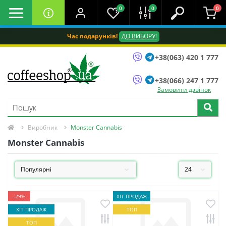
0
0
0
Час подарунків!
ДО ВИБОРУ!
+38(063) 420 1 777
+38(066) 247 1 777
Замовити дзвінок
Виробник
Monster Cannabis
Monster Cannabis
-29%
ХІТ ПРОДАЖ
ХІТ ПРОДАЖ
ТОП
ТОП