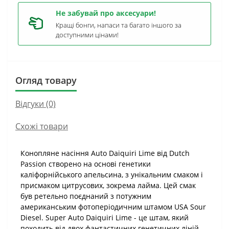
Не забувай про аксесуари!
Кращі бонги, напаси та багато іншого за
доступними цінами!
Огляд товару
Відгуки (0)
Схожі товари
Конопляне насіння Auto Daiquiri Lime від Dutch
Passion створено на основі генетики
каліфорнійського апельсина, з унікальним смаком і
присмаком цитрусових, зокрема лайма. Цей смак
був ретельно поєднаний з потужним
американським фотоперіодичним штамом USA Sour
Diesel. Super Auto Daiquiri Lime - це штам, який
походить від двох фантастичних генетичних ліній.