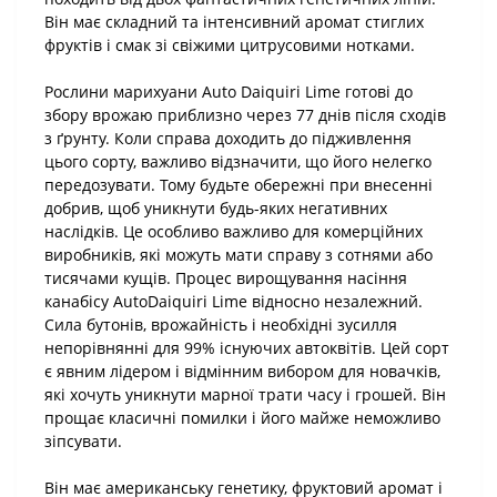
Він має складний та інтенсивний аромат стиглих
фруктів і смак зі свіжими цитрусовими нотками.
Рослини марихуани Auto Daiquiri Lime готові до
збору врожаю приблизно через 77 днів після сходів
з ґрунту. Коли справа доходить до підживлення
цього сорту, важливо відзначити, що його нелегко
передозувати. Тому будьте обережні при внесенні
добрив, щоб уникнути будь-яких негативних
наслідків. Це особливо важливо для комерційних
виробників, які можуть мати справу з сотнями або
тисячами кущів. Процес вирощування насіння
канабісу AutoDaiquiri Lime відносно незалежний.
Сила бутонів, врожайність і необхідні зусилля
непорівнянні для 99% існуючих автоквітів. Цей сорт
є явним лідером і відмінним вибором для новачків,
які хочуть уникнути марної трати часу і грошей. Він
прощає класичні помилки і його майже неможливо
зіпсувати.
Він має американську генетику, фруктовий аромат і