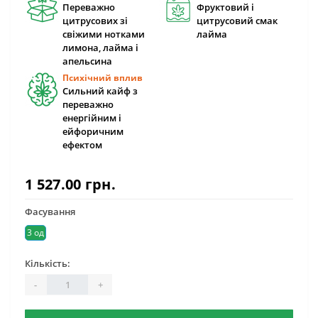
Переважно
Фруктовий і
цитрусових зі
цитрусовий смак
свіжими нотками
лайма
лимона, лайма і
апельсина
Психічний вплив
Сильний кайф з
переважно
енергійним і
ейфоричним
ефектом
1 527.00 грн.
Фасування
3 од
Кількість:
-
+