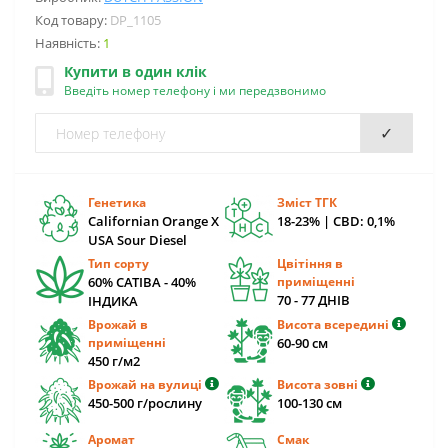
Код товару:
DP_1105
Наявність:
1
Купити в один клік
Введіть номер телефону і ми передзвонимо
✓
Генетика
Зміст ТГК
Californian Orange X
18-23% | CBD: 0,1%
USA Sour Diesel
Тип сорту
Цвітіння в
60% САТІВА - 40%
приміщенні
70 - 77 ДНІВ
ІНДИКА
Врожай в
Висота всередині
приміщенні
60-90 cм
450 г/м2
Врожай на вулиці
Висота зовні
450-500 г/рослину
100-130 см
Аромат
Смак