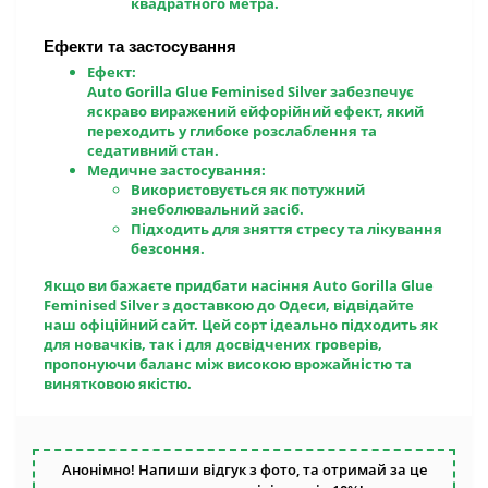
квадратного метра.
Ефекти та застосування
Ефект:
Auto Gorilla Glue Feminised Silver забезпечує
яскраво виражений ейфорійний ефект, який
переходить у глибоке розслаблення та
седативний стан.
Медичне застосування:
Використовується як потужний
знеболювальний засіб.
Підходить для зняття стресу та лікування
безсоння.
Якщо ви бажаєте
придбати насіння Auto Gorilla Glue
Feminised Silver з доставкою до Одеси
, відвідайте
наш офіційний сайт. Цей сорт ідеально підходить як
для новачків, так і для досвідчених гроверів,
пропонуючи баланс між високою врожайністю та
винятковою якістю.
Анонімно! Напиши відгук з фото, та отримай за це