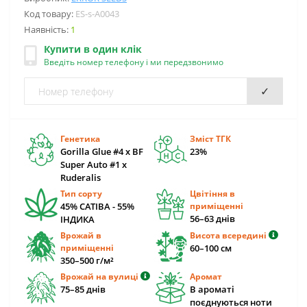
Код товару:
ES-s-A0043
Наявність:
1
Купити в один клік
Введіть номер телефону і ми передзвонимо
✓
Генетика
Зміст ТГК
Gorilla Glue #4 x BF
23%
Super Auto #1 х
Ruderalis
Тип сорту
Цвітіння в
45% САТІВА - 55%
приміщенні
56–63 днів
ІНДИКА
Врожай в
Висота всередині
приміщенні
60–100 см
350–500 г/м²
Врожай на вулиці
Аромат
75–85 днів
В ароматі
поєднуються ноти