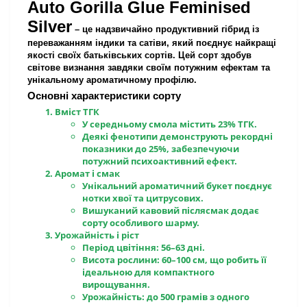
Auto Gorilla Glue Feminised
Silver
– це надзвичайно продуктивний гібрид із
переважанням індики та сатіви, який поєднує найкращі
якості своїх батьківських сортів. Цей сорт здобув
світове визнання завдяки своїм потужним ефектам та
унікальному ароматичному профілю.
Основні характеристики сорту
Вміст ТГК
У середньому смола містить 23% ТГК.
Деякі фенотипи демонструють рекордні
показники до 25%, забезпечуючи
потужний психоактивний ефект.
Аромат і смак
Унікальний ароматичний букет поєднує
нотки хвої та цитрусових.
Вишуканий кавовий післясмак додає
сорту особливого шарму.
Урожайність і ріст
Період цвітіння: 56–63 дні.
Висота рослини: 60–100 см, що робить її
ідеальною для компактного
вирощування.
Урожайність: до 500 грамів з одного