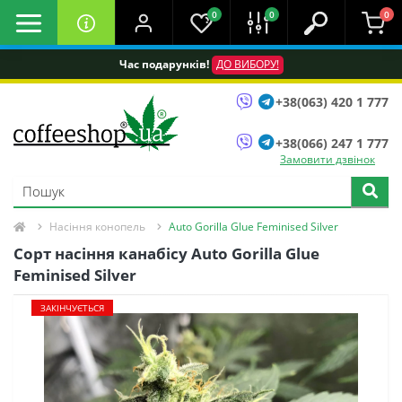
0
0
0
Час подарунків!
ДО ВИБОРУ!
+38(063) 420 1 777
+38(066) 247 1 777
Замовити дзвінок
Насіння конопель
Auto Gorilla Glue Feminised Silver
Сорт насіння канабісу Auto Gorilla Glue
Feminised Silver
ЗАКІНЧУЄТЬСЯ