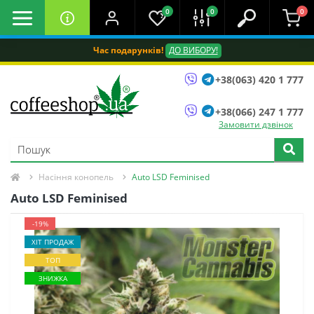
0
0
0
Час подарунків!
ДО ВИБОРУ!
+38(063) 420 1 777
+38(066) 247 1 777
Замовити дзвінок
Насіння конопель
Auto LSD Feminised
Auto LSD Feminised
-19%
ХІТ ПРОДАЖ
ТОП
ЗНИЖКА