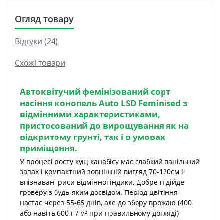
Огляд товару
Відгуки (24)
Схожі товари
Автоквітучий фемінізований сорт
насіння конопель
Auto LSD Feminised
з
відмінними характеристиками,
пристосований до вирощування як на
відкритому грунті, так і в умовах
приміщення.
У процесі росту кущ канабісу має слабкий ванільний
запах і компактний зовнішній вигляд 70-120см і
впізнавані риси відмінної індики. Добре підійде
гроверу з будь-яким досвідом. Період цвітіння
настає через 55-65 днів, але до збору врожаю (400
або навіть 600 г / м² при правильному догляді)