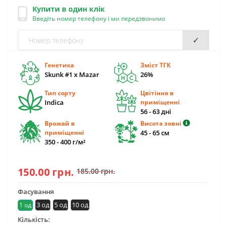
Купити в один клік
Введіть номер телефону і ми передзвонимо
✓
Генетика
Зміст ТГК
Skunk #1 x Mazar
26%
Тип сорту
Цвітіння в
Indica
приміщенні
56 - 63 дні
Врожай в
Висота зовні
приміщенні
45 - 65 см
350 - 400 г/м²
150.00 грн.
185.00 грн.
Фасування
3 од
5 од
10 од
1 од
Кількість: