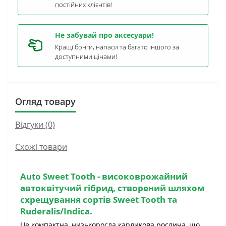
постійних клієнтів!
Не забувай про аксесуари!
Кращі бонги, напаси та багато іншого за
доступними цінами!
Огляд товару
Відгуки (0)
Схожі товари
Auto Sweet Tooth - високоврожайний
автоквітучий гібрид, створений шляхом
схрещування сортів Sweet Tooth та
Ruderalis/Indica.
Це компактна, низькоросла карликова рослина, що