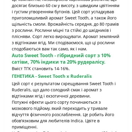
досягає близько 60 см у висоту, з швидким цвітінням
і густим утворенням бутонів. Цей сорт успадкував
приголомшливий аромат Sweet Tooth, а також його
щільність смоли. Врожайність середня, до 80 грамів
з рослини. Рослини міцні та стійкі до шкідників і
плісняви. Сорт легко вирощувати. Аромат земляний
з відтінками ягід. Ми сподіваємося, що ці рослини
сподобаються вам так само, як і нам.
Auto Sweet Tooth - гібридний сорт з 10%
сатіви, 70% індики та 20% рудералісу.
Вміст ТГК становить 14-16%.
ГЕНЕТИКА - Sweet Tooth x Ruderalis
Цей сорт є результатом схрещування Sweet Tooth і
Ruderalis, що дало солодкий смак і аромат з
відтінками ягід і екзотичної деревини.
Потужні ефекти цього сорту починаються з
мозкового підйому, який переходить у тривале
відчуття фізичного розслаблення. Це робить його
обов'язковим для любителів Indica. Цвіте в
приміщенні.