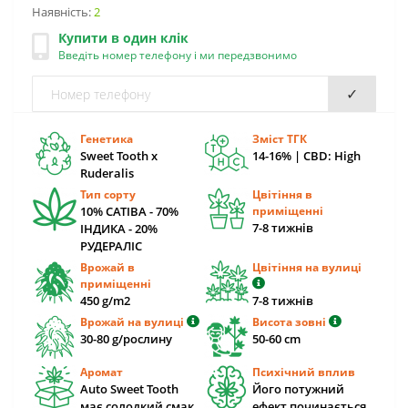
Наявність:
2
Купити в один клік
Введіть номер телефону і ми передзвонимо
✓
Генетика
Зміст ТГК
Sweet Tooth x
14-16% | CBD: High
Ruderalis
Тип сорту
Цвітіння в
10% САТІВА - 70%
приміщенні
7-8 тижнів
ІНДИКА - 20%
РУДЕРАЛІС
Врожай в
Цвітіння на вулиці
приміщенні
450 g/m2
7-8 тижнів
Врожай на вулиці
Висота зовні
30-80 g/рослину
50-60 cm
Аромат
Психічний вплив
Auto Sweet Tooth
Його потужний
має солодкий смак
ефект починається