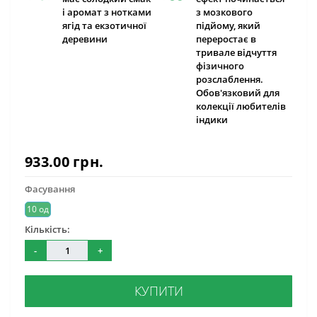
і аромат з нотками
з мозкового
ягід та екзотичної
підйому, який
деревини
переростає в
тривале відчуття
фізичного
розслаблення.
Обов'язковий для
колекції любителів
індики
933.00 грн.
Фасування
10 од
Кількість:
-
+
КУПИТИ