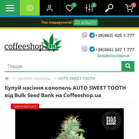
0
0
0
Час подарунків!
ДО ВИБОРУ!
+38(063) 420 1 777
+38(066) 247 1 777
Замовити дзвінок
Насіння конопель
AUTO SWEET TOOTH
Купуй насіння конопель AUTO SWEET TOOTH
від Bulk Seed Bank на Coffeeshop.ua
ЗАКІНЧУЄТЬСЯ