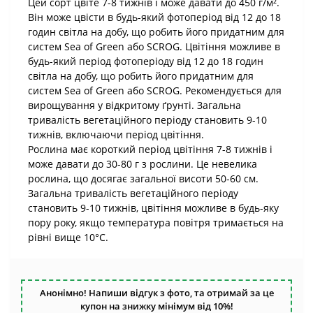
Цей сорт цвіте 7-8 тижнів і може давати до 450 г/м².
Він може цвісти в будь-який фотоперіод від 12 до 18
годин світла на добу, що робить його придатним для
систем Sea of Green або SCROG. Цвітіння можливе в
будь-який період фотоперіоду від 12 до 18 годин
світла на добу, що робить його придатним для
систем Sea of Green або SCROG. Рекомендується для
вирощування у відкритому ґрунті. Загальна
тривалість вегетаційного періоду становить 9-10
тижнів, включаючи період цвітіння.
Рослина має короткий період цвітіння 7-8 тижнів і
може давати до 30-80 г з рослини. Це невелика
рослина, що досягає загальної висоти 50-60 см.
Загальна тривалість вегетаційного періоду
становить 9-10 тижнів, цвітіння можливе в будь-яку
пору року, якщо температура повітря тримається на
рівні вище 10°C.
Анонімно! Напиши відгук з фото, та отримай за це
купон на знижку мінімум від 10%!