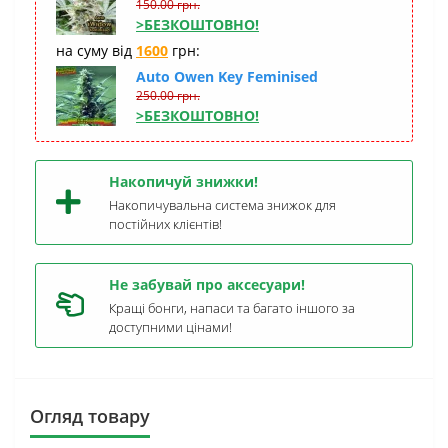
150.00 грн.
>БЕЗКОШТОВНО!
на суму від
1600
грн:
Auto Owen Key Feminised
250.00 грн.
>БЕЗКОШТОВНО!
Накопичуй знижки!
Накопичувальна система знижок для
постійних клієнтів!
Не забувай про аксесуари!
Кращі бонги, напаси та багато іншого за
доступними цінами!
Огляд товару