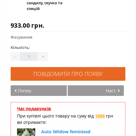
сандалу, скунса та
спецій
933.00 грн.
Фасування
Кількість:
-
+
ПОВІДОМИТИ ПРО ПОЯВУ
Попер.
Наст.
Час подарунків
При купівлі цього товару на суму від
1000
грн
ви отримаєте:
Auto iWidow feminised