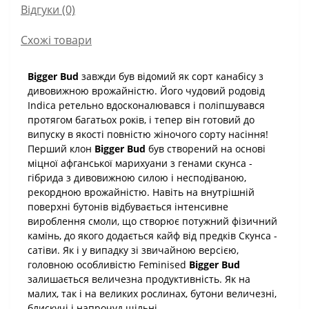
Відгуки (0)
Схожі товари
Bigger Bud
завжди був відомий як сорт канабісу з
дивовижною врожайністю. Його чудовий родовід
Indica ретельно вдосконалювався і поліпшувався
протягом багатьох років, і тепер він готовий до
випуску в якості повністю жіночого сорту насіння!
Перший клон
Bigger Bud
був створений на основі
міцної афганської марихуани з генами скунса -
гібрида з дивовижною силою і несподіваною,
рекордною врожайністю. Навіть на внутрішній
поверхні бутонів відбувається інтенсивне
вироблення смоли, що створює потужний фізичний
камінь, до якого додається кайф від предків Скунса -
сатіви. Як і у випадку зі звичайною версією,
головною особливістю Feminised
Bigger Bud
залишається величезна продуктивність. Як на
малих, так і на великих рослинах, бутони величезні,
блискучі і напрочуд щільні.