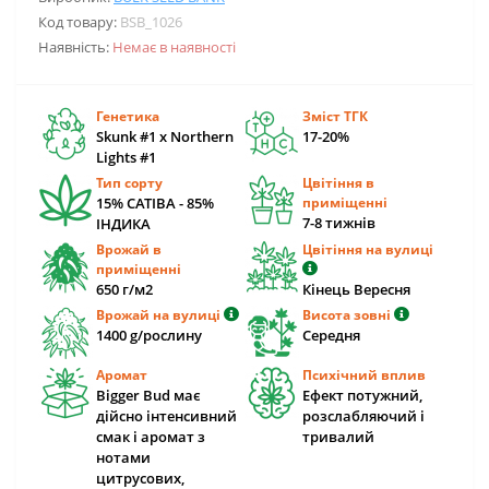
Код товару:
BSB_1026
Наявність:
Немає в наявності
Генетика
Зміст ТГК
Skunk #1 x Northern
17-20%
Lights #1
Тип сорту
Цвітіння в
15% САТІВА - 85%
приміщенні
7-8 тижнів
ІНДИКА
Врожай в
Цвітіння на вулиці
приміщенні
650 г/м2
Кінець Вересня
Врожай на вулиці
Висота зовні
1400 g/рослину
Середня
Аромат
Психічний вплив
Bigger Bud має
Ефект потужний,
дійсно інтенсивний
розслабляючий і
смак і аромат з
тривалий
нотами
цитрусових,