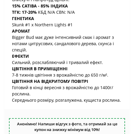
15% САТІВА - 85% ІНДИКА
ТГК: 17-20%
КБД N/A CBN: N/A
ГЕНЕТИКА
Skunk #1 x Northern Lights #1
АРОМАТ
Bigger Bud має дуже інтенсивний смак і аромат з
нотами цитрусових, сандалового дерева, скунса і
спецій.
ЕФЕКТИ
Сильний, розслабляючий і тривалий ефект.
ЦВІТІННЯ В ПРИМІЩЕННІ
7-8 тижнів цвітіння з врожайністю до 650 г/м².
ЦВІТІННЯ НА ВІДКРИТОМУ ПОВІТРІ
Готовий в кінці вересня з врожайністю до 1400г/
рослина.
Середнього розміру, розгалужена, кущиста рослина.
Анонімно! Напиши відгук з фото, та отримай за це
купон на знижку мінімум від 10%!