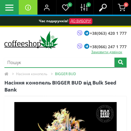
0
0
0
Час подарунків!
ДО ВИБОРУ!
+38(063) 420 1 777
+38(066) 247 1 777
Замовити дзвінок
Насіння конопель
BIGGER BUD
Насіння конопель BIGGER BUD від Bulk Seed
Bank