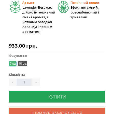
Аромат
Психічний вплив
Lavender Best має
Ефект потужний,
дійсно інтенсивний
розслабляючий і
смак і аромат, з
тривалий
нотками солодкої
лаванди і пряним
ароматом
933.00 грн.
Фасування
10 од
5 од
Кількість:
-
+
КУПИТИ
ШВИДКЕ ЗАМОВЛЕННЯ