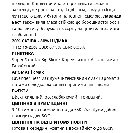
до листя. Квітки починають розвивати смоляні
залози дуже рано на стадії цвітіння, тому до кінця
життєвого циклу бутони наповнені смолою.
Лаванда
Бест
також виявилася стійкою до борошнистої роси
та ботритису. Безумовно, сорт для цінителів за його
особливості.
20% САТІВА - 80% ІНДИКА
THC: 19-23%
CBD: 0.19% CBN: 0.05%
ГЕНЕТИКА
Super Skunk x Big Skunk Корейський x Афганський x
Гавайський
АРОМАТ і смак
Lavender Best має дуже інтенсивний смак і аромат з
нотами солодкої лаванди і пряними відтінками.
ЕФЕКТИ
Ефект сильний, розслабляючий і тривалий.
ЦВІТІННЯ В ПРИМІЩЕННІ
9-10 тижнів з врожайністю до 650 г/м². Дуже добре
підходить для SOG.
ЦВІТІННЯ НА ВІДКРИТОМУ ПОВІТРІ
Готова в середині жовтня з врожайністю до 800г/