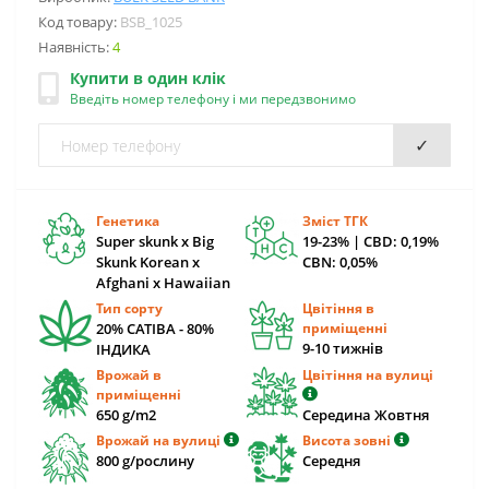
Код товару:
BSB_1025
Наявність:
4
Купити в один клік
Введіть номер телефону і ми передзвонимо
✓
Генетика
Зміст ТГК
Super skunk x Big
19-23% | CBD: 0,19%
Skunk Korean x
CBN: 0,05%
Afghani x Hawaiian
Тип сорту
Цвітіння в
20% САТІВА - 80%
приміщенні
9-10 тижнів
ІНДИКА
Врожай в
Цвітіння на вулиці
приміщенні
650 g/m2
Середина Жовтня
Врожай на вулиці
Висота зовні
800 g/рослину
Середня