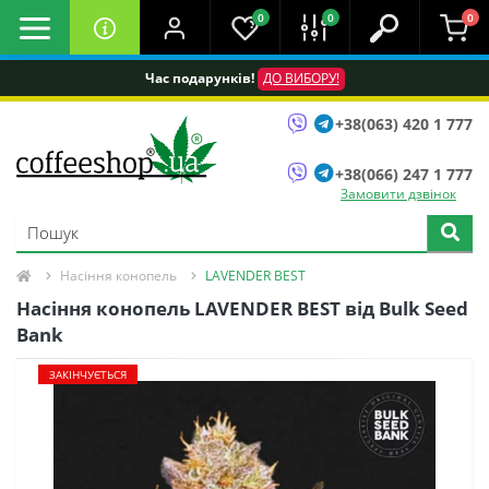
0
0
0
Час подарунків!
ДО ВИБОРУ!
+38(063) 420 1 777
+38(066) 247 1 777
Замовити дзвінок
Насіння конопель
LAVENDER BEST
Насіння конопель LAVENDER BEST від Bulk Seed
Bank
ЗАКІНЧУЄТЬСЯ