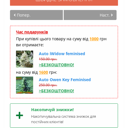
Попер.
Наст.
Час подарунків
При купівлі цього товару на суму від
1000
грн
ви отримаєте:
Auto iWidow feminised
150.00 грн.
>БЕЗКОШТОВНО!
на суму від
1600
грн:
Auto Owen Key Feminised
250.00 грн.
>БЕЗКОШТОВНО!
Накопичуй знижки!
Накопичувальна система знижок для
постійних клієнтів!