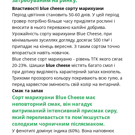
затребуваним на ринку.
Властивості blue cheese сорту марихуани
Період цвітіння становить 50-60 днів. У цей період
гровер потрібно більше часу приділяти рослині і
вносити в нього переважно калійні добрива.
Урожайність сорту марихуани Blue Cheese, при
мінімальних зусиллях догляду, досягає 500 г/м² і
припадає на кінець вересня. З таким сортом точно
впорається навіть новачок.
Blue cheese сорт марихуаню - рівень ТГК якого сягає
20-23%. Шишки
blue cheese
містять багато смол і
при дотику виділяють характерний запах конопель.
Трихоми прозорого кольору покривають всю гулю, а
перед харвестом змінюють свій колір на янтарний.
Смак та запах
Сорт марихуани Blue Cheese має
неповторний смак, він нагадує
витриманий інтенсивний присмак сиру,
який переливається та пом'якшується
солодким чорничним післясмаком.
У фенотипі домінує індика (60%). Вона наповнює