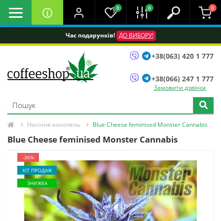
0
0
0
Час подарунків!
ДО ВИБОРУ!
+38(063) 420 1 777
+38(066) 247 1 777
Замовити дзвінок
Насіння конопель
Blue Cheese feminised Monster Cannabis
Blue Cheese feminised Monster Cannabis
-36%
ХІТ ПРОДАЖ
ЗНИЖКА