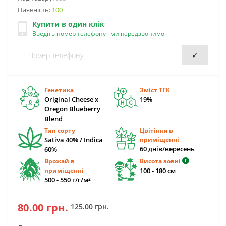
Наявність:
100
Купити в один клік
Введіть номер телефону і ми передзвонимо
✓
Генетика
Зміст ТГК
Original Cheese x
19%
Oregon Blueberry
Blend
Тип сорту
Цвітіння в
Sativa 40% / Indica
приміщенні
60 днів/вересень
60%
Врожай в
Висота зовні
приміщенні
100 - 180 см
500 - 550 г/г/м²
80.00 грн.
125.00 грн.