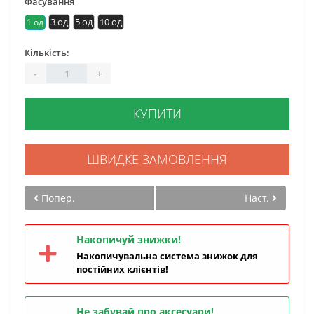
Фасування
3 од
5 од
10 од
1 од
Кількість:
-
+
КУПИТИ
ШВИДКЕ ЗАМОВЛЕННЯ
Попер.
Наст.
Накопичуй знижки!
Накопичувальна система знижок для
постійних клієнтів!
Не забувай про аксесуари!