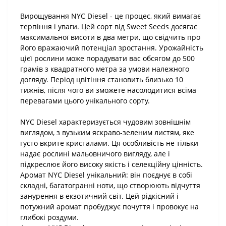
Вирощування NYC Diesel - це процес, який вимагає
терпіння і уваги. Цей сорт від Sweet Seeds досягає
максимальної висоти в два метри, що свідчить про
його вражаючий потенціал зростання. Урожайність
цієї рослини може порадувати вас обсягом до 500
грамів з квадратного метра за умови належного
догляду. Період цвітіння становить близько 10
тижнів, після чого ви зможете насолодитися всіма
перевагами цього унікального сорту.
NYC Diesel характеризується чудовим зовнішнім
виглядом, з вузьким яскраво-зеленим листям, яке
густо вкрите кристалами. Ця особливість не тільки
надає рослині мальовничого вигляду, але і
підкреслює його високу якість і селекційну цінність.
Аромат NYC Diesel унікальний: він поєднує в собі
складні, багатогранні ноти, що створюють відчуття
занурення в екзотичний світ. Цей рідкісний і
потужний аромат пробуджує почуття і провокує на
глибокі роздуми.