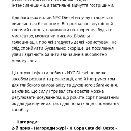
інтенсивнішими, а тактильні відчуття гострішими.
Для багатьох вплив NYC Diesel на уяву і творчість
виявляється безцінним. Він розпалює внутрішній
творчий вогонь, надихаючи на творення, будь то
мистецтво, музика чи письмо. Візуальні
галюцинації, про які згадують деякі користувачі, не
слід сприймати буквально; скоріше, це посилення
уяви і здатність бачити звичайне в абсолютно
новому світлі.
Ці потужні ефекти роблять NYC Diesel не лише
засобом розваги та релаксації, але й інструментом
для глибокого самоаналізу та духовного збагачення.
Важливо, що силу і тривалість ефектів можна
регулювати дозуванням, що робить сорт придатним
як для досвідчених, так і для початківців споживачів
канабісу.
Нагороди:
2-й приз - Нагороди журі - II Copa Cata del Oeste -