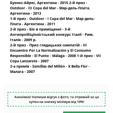
Буенос-Айрес, Аргентина - 2015 2-й приз -
Outdoor - III Copa del Mar - Мар-дель-Плата,
Аргентина - 2013
1-й приз - Outdoor - I Copa del Mar - Мар-дель-
Плата - Аргентина - 2011
2-й приз - Біо в приміщенні - 3-й
Антипроібіціоністський конкурс Італії - Рим,
Італія - 2009 р.
2-й приз - Приз глядацьких симпатій - III
Encuentro Por La Normalización y El Consumo
Responsible - El Punto - Málaga - 2008 1-й приз - VII
Copa Lanzarote - 2007
2-а премія - Semillas del Millón - X Bella Flor -
Малага - 2007
Анонімно! Напиши відгук з фото, та отримай за це
купон на знижку мінімум від 10%!