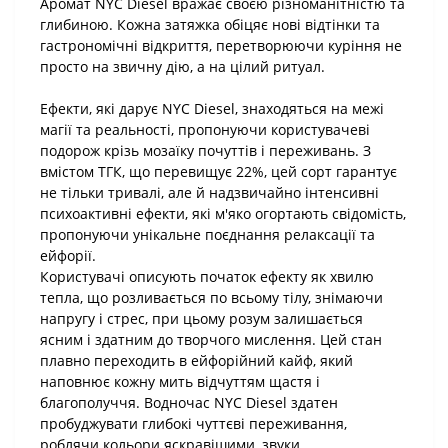
Аромат NYC Diesel вражає своєю різноманітністю та
глибиною. Кожна затяжка обіцяє нові відтінки та
гастрономічні відкриття, перетворюючи куріння не
просто на звичну дію, а на цілий ритуал.
Ефекти, які дарує NYC Diesel, знаходяться на межі
магії та реальності, пропонуючи користувачеві
подорож крізь мозаїку почуттів і переживань. З
вмістом ТГК, що перевищує 22%, цей сорт гарантує
не тільки тривалі, але й надзвичайно інтенсивні
психоактивні ефекти, які м'яко огортають свідомість,
пропонуючи унікальне поєднання релаксації та
ейфорії.
Користувачі описують початок ефекту як хвилю
тепла, що розливається по всьому тілу, знімаючи
напругу і стрес, при цьому розум залишається
ясним і здатним до творчого мислення. Цей стан
плавно переходить в ейфорійний кайф, який
наповнює кожну мить відчуттям щастя і
благополуччя. Водночас NYC Diesel здатен
пробуджувати глибокі чуттєві переживання,
роблячи кольори яскравішими, звуки