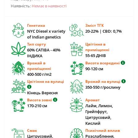
Наявність:
Немає в наявності
Генетика
Зміст ТГК
NYC Diesel x variety
20-22% | CBD: 0,7%
of Indian genetics
Тип сорту
Цвітіння в
60% САТІВА - 40%
приміщенні
55-65 ДНІВ
ІНДИКА
Врожай в
Висота всередині
приміщенні
90-120 cм
400-500 г/m2
Цвітіння на вулиці
Врожай на вулиці
350-550 г/рослину
Кінець Вересня
Висота зовні
Аромат
170-210 cм
Лайм, Лимон,
Грейпфрут,
Цитрусовий,
Кислий
Смак
Психічний вплив
Цитрусовий,
Розслаблення,