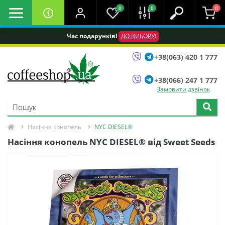
0
0
0
Час подарунків!
ДО ВИБОРУ!
+38(063) 420 1 777
+38(066) 247 1 777
Замовити дзвінок
Насіння конопель
NYC DIESEL®
Насіння конопель NYC DIESEL® від Sweet Seeds