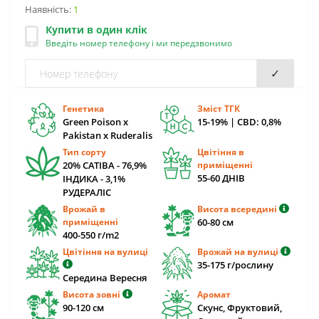
Наявність:
1
Купити в один клік
Введіть номер телефону і ми передзвонимо
✓
Генетика
Зміст ТГК
Green Poison х
15-19% | CBD: 0,8%
Pakistan x Ruderalis
Тип сорту
Цвітіння в
20% САТІВА - 76,9%
приміщенні
55-60 ДНІВ
ІНДИКА - 3,1%
РУДЕРАЛІС
Врожай в
Висота всередині
приміщенні
60-80 cм
400-550 г/m2
Цвітіння на вулиці
Врожай на вулиці
35-175 г/рослину
Середина Вересня
Висота зовні
Аромат
90-120 cм
Скунс, Фруктовий,