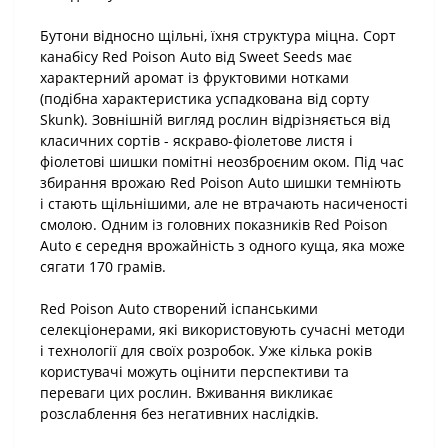
Бутони відносно щільні, їхня структура міцна. Сорт
канабісу Red Poison Auto від Sweet Seeds має
характерний аромат із фруктовими нотками
(подібна характеристика успадкована від сорту
Skunk). Зовнішній вигляд рослин відрізняється від
класичних сортів - яскраво-фіолетове листя і
фіолетові шишки помітні неозброєним оком. Під час
збирання врожаю Red Poison Auto шишки темніють
і стають щільнішими, але не втрачають насиченості
смолою. Одним із головних показників Red Poison
Auto є середня врожайність з одного куща, яка може
сягати 170 грамів.
Red Poison Auto створений іспанськими
селекціонерами, які використовують сучасні методи
і технології для своїх розробок. Уже кілька років
користувачі можуть оцінити перспективи та
переваги цих рослин. Вживання викликає
розслаблення без негативних наслідків.