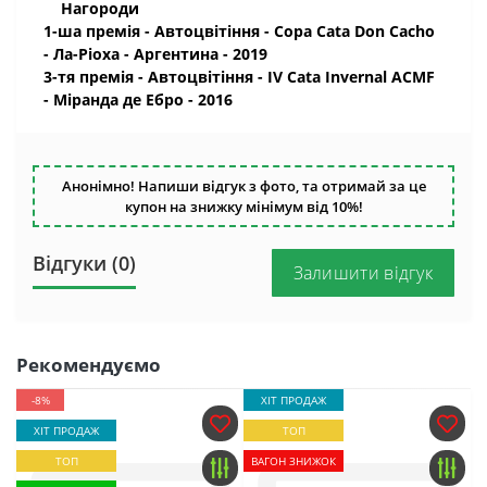
Нагороди
1-ша премія - Автоцвітіння - Copa Cata Don Cacho
- Ла-Ріоха - Аргентина - 2019
3-тя премія - Автоцвітіння - IV Cata Invernal ACMF
- Міранда де Ебро - 2016
Анонімно! Напиши відгук з фото, та отримай за це
купон на знижку мінімум від 10%!
Відгуки (0)
Залишити відгук
Рекомендуємо
-8%
ХІТ ПРОДАЖ
ХІТ ПРОДАЖ
ТОП
ТОП
ВАГОН ЗНИЖОК