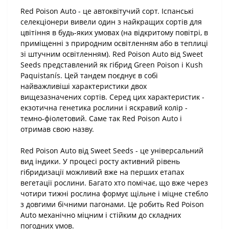
Red Poison Auto - це автоквітучий сорт. Іспанські
селекціонери вивели один з найкращих сортів для
цвітіння в будь-яких умовах (на відкритому повітрі, в
приміщенні з природним освітленням або в теплиці
зі штучним освітленням). Red Poison Auto від Sweet
Seeds представлений як гібрид Green Poison і Kush
Paquistanís. Цей тандем поєднує в собі
найважливіші характеристики двох
вищезазначених сортів. Серед цих характеристик -
екзотична генетика рослини і яскравий колір -
темно-фіолетовий. Саме так Red Poison Auto і
отримав свою назву.
Red Poison Auto від Sweet Seeds - це універсальний
вид індики. У процесі росту активний рівень
гібридизації можливий вже на перших етапах
вегетації рослини. Багато хто помічає, що вже через
чотири тижні рослина формує щільне і міцне стебло
з довгими бічними пагонами. Це робить Red Poison
Auto механічно міцним і стійким до складних
погодних умов.