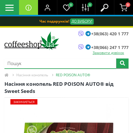
0
0
0
Час подарунків!
ДО ВИБОРУ!
+38(063) 420 1 777
+38(066) 247 1 777
Замовити дзвінок
Насіння конопель
RED POISON AUTO®
Насіння конопель RED POISON AUTO® від
Sweet Seeds
ЗАКІНЧУЄТЬСЯ