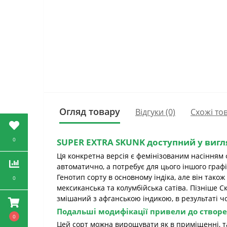
Огляд товару
Відгуки (0)
Схожі то
0
SUPER EXTRA SKUNK
доступний
у вигл
Ця конкретна версія є фемінізованим насінням 
автоматично, а потребує для цього іншого графі
Генотип сорту в основному індіка, але він також
0
мексиканська та колумбійська сатіва. Пізніше С
змішаний з афганською індикою, в результаті ч
Подальші модифікації привели до створ
0
Цей сорт можна вирощувати як в приміщенні, так