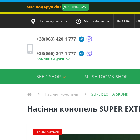
Час подарунків!
ДО ВИБОРУ!
Наша адреса
Час роботи
ПРО НАС
О
+38(063) 420 1 777
+38(066) 247 1 777
Замовити дзвінок
SEED SHOP
MUSHROOMS SHOP
Насіння конопель
SUPER EXTRA SKUNK
Насіння конопель SUPER EXTR
ЗАКІНЧУЄТЬСЯ