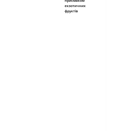
присмаком
екзотичних
фруктів