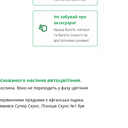
Не забувай про
аксесуари!
Кращі бонги, напаси
та багато іншого за
доступними цінами!
ізованого насіння автоцвітіння.
ослина. Воно не переходить у фазу цвітіння
го первинними предками є афганська індика,
'явився Супер Скунс. Пізніше Скунс №1 був