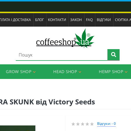
ПЛАТА І ДОСТАВКА
БЛОГ
КОНТАКТИ
ЗАКОН
FAQ
ВІДГУКИ
СКУПКА 
GROW SHOP
HEAD SHOP
HEMP SHOP
A SKUNK від Victory Seeds
Відгуки: - 0