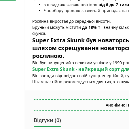
з швидкою фазою цвітіння
від 6 до 7 тиж
Час збору врожаю зазвичай припадає на к
Рослина виростає до середньої висоти.
Бруньки можуть містити
до 18% Т
і значну кіль
скунса.
Super Extra Skunk
був новаторсь
шляхом схрещування новаторсь
рослиною.
Він був випущений з великим успіхом у 1990 роц
Super Extra Skunk
- найкращий сорт для
Він завжди відповідає своїй супер-енергійній, с
Штам настійно рекомендується для тих, хто шук
Анонімно! 
Відгуки (0)