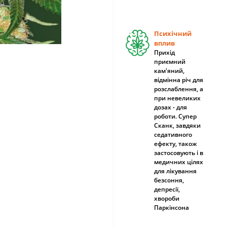
Психічний
вплив
Прихід
приємний
кам'яний,
відмінна річ для
розслаблення, а
при невеликих
дозах - для
роботи. Супер
Сканк, завдяки
седативного
ефекту, також
застосовують і в
медичних цілях
для лікування
безсоння,
депресії,
хвороби
Паркінсона