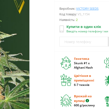
Виробник:
VICTORY SEEDS
Код товару:
VS_1154
Наявність:
2
Купити в один клік
Введіть номер телефону і м
Генетика
Skunk #1 x
Afghani Hash
Цвітіння в
приміщенні
6-7 тижнів
Врожай на
вулиці
600 g/рослину