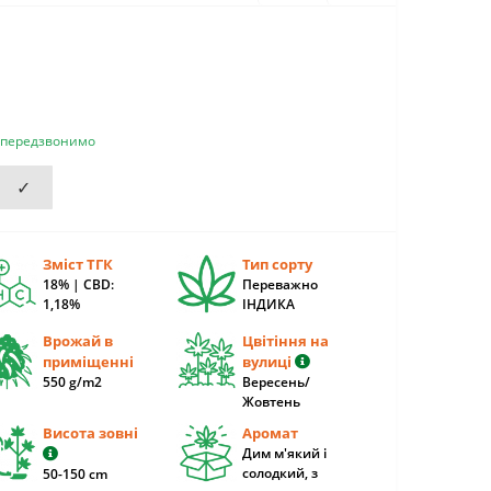
и передзвонимо
✓
Зміст ТГК
Тип сорту
18% | CBD:
Переважно
1,18%
ІНДИКА
Врожай в
Цвітіння на
приміщенні
вулиці
550 g/m2
Вересень/
Жовтень
Висота зовні
Аромат
Дим м'який і
солодкий, з
50-150 cm