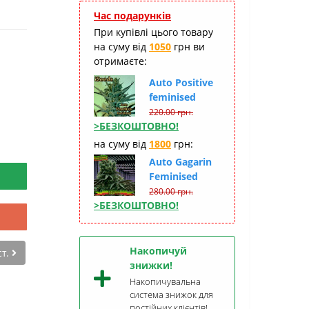
Час подарунків
При купівлі цього товару
на суму від
1050
грн ви
отримаєте:
Auto Positive
feminised
220.00 грн.
>БЕЗКОШТОВНО!
на суму від
1800
грн:
Auto Gagarin
Feminised
280.00 грн.
>БЕЗКОШТОВНО!
Накопичуй
ст.
знижки!
Накопичувальна
система знижок для
постійних клієнтів!