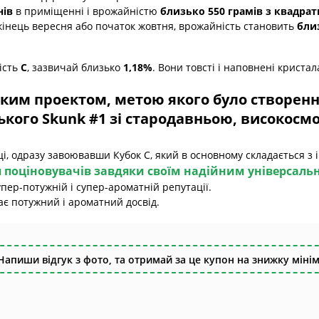
нів
в приміщенні і врожайністю
близько 550 грамів з квадра
інець вересня або початок жовтня, врожайність становить
бли
кість
С
, зазвичай близько
1,18%
. Вони товсті і наповнені криста
ким проектом, метою якого було створення
кого Skunk #1 зі стародавньою, високо
і, одразу завоювавши Кубок С, який в основному складається з і
 поціновувачів завдяки своїм надійним універсал
упер-потужній і супер-ароматній репутації.
ає потужний і ароматний досвід.
Напиши відгук з фото, та отримай за це купон на знижку мінім