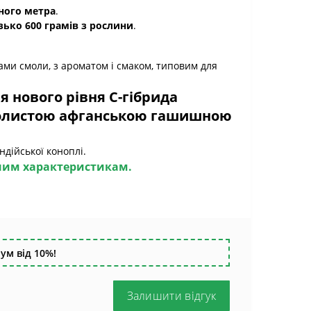
тного метра
.
зько 600 грамів з рослини
.
лами смоли, з ароматом і смаком, типовим для
 нового рівня C-гібрида
смолистою афганською гашишною
ндійської коноплі.
ьним характеристикам.
ум від 10%!
Залишити відгук