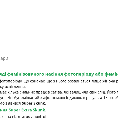
вари
яді фемінізованого насіння фотоперіоду
або фемін
фотоперіоду, що означає, що з нього розвинеться лише жіноча р
ку освітлення.
 має кілька сильних предків сатіва, які залишили свій слід. Йо
кунс №1 був змішаний з афганською індикою, в результаті чого з
ого з'явився
Super Skunk
.
ення
Super Extra Skunk.
 і на відкритому повітрі: