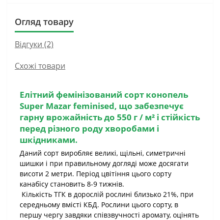
Огляд товару
Відгуки (2)
Схожі товари
Елітний фемінізований сорт конопель
Super Mazar feminised
, що забезпечує
гарну врожайність до 550 г / м² і стійкість
перед різного роду хворобами і
шкідниками.
Даний сорт виробляє великі, щільні, симетричні
шишки і при правильному догляді може досягати
висоти 2 метри. Період цвітіння цього сорту
канабісу становить 8-9 тижнів.
Кількість ТГК в дорослій рослині близько 21%, при
середньому вмісті КБД. Рослини цього сорту, в
першу чергу завдяки співзвучності аромату, оцінять