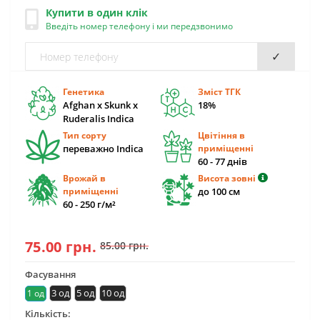
Купити в один клік
Введіть номер телефону і ми передзвонимо
✓
Генетика
Зміст ТГК
Afghan x Skunk x
18%
Ruderalis Indica
Тип сорту
Цвітіння в
переважно Indica
приміщенні
60 - 77 днів
Врожай в
Висота зовні
приміщенні
до 100 см
60 - 250 г/м²
75.00 грн.
85.00 грн.
Фасування
3 од
5 од
10 од
1 од
Кількість: