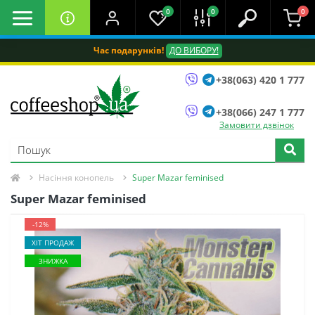
0
0
0
Час подарунків!
ДО ВИБОРУ!
+38(063) 420 1 777
+38(066) 247 1 777
Замовити дзвінок
Насіння конопель
Super Mazar feminised
Super Mazar feminised
-12%
ХІТ ПРОДАЖ
ЗНИЖКА