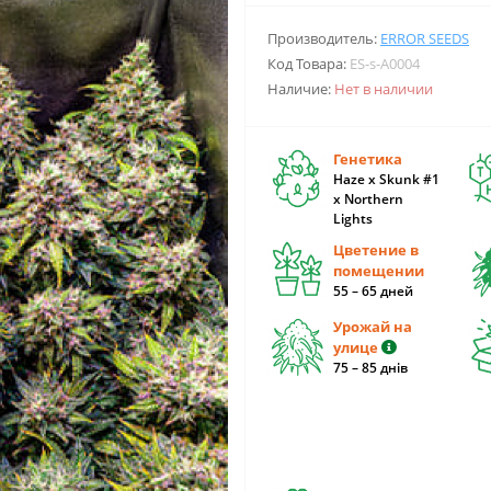
Производитель:
ERROR SEEDS
Код Товара:
ES-s-A0004
Наличие:
Нет в наличии
Генетика
Haze x Skunk #1
x Northern
Lights
Цветение в
помещении
55 – 65 дней
Урожай на
улице
75 – 85 днів