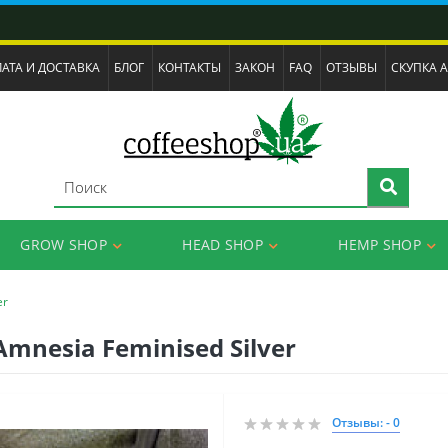
АТА И ДОСТАВКА
БЛОГ
КОНТАКТЫ
ЗАКОН
FAQ
ОТЗЫВЫ
СКУПКА 
GROW SHOP
HEAD SHOP
HEMP SHOP
er
mnesia Feminised Silver
Отзывы: - 0