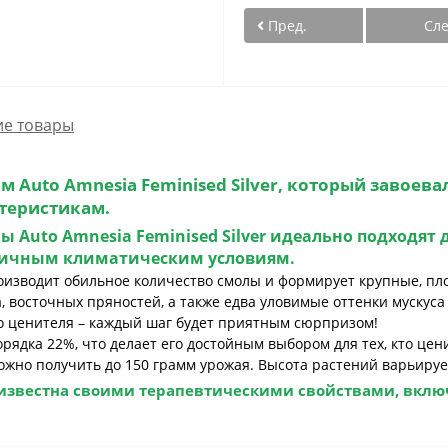
Пред.
Сл
е товары
мм
Auto Amnesia Feminised Silver
, который завоева
теристикам.
ны
Auto Amnesia Feminised Silver
идеально подходят 
личным климатическим условиям.
роизводит обильное количество смолы и формирует крупные, 
 восточных пряностей, а также едва уловимые оттенки мускуса 
о ценителя – каждый шаг будет приятным сюрпризом!
орядка 22%, что делает его достойным выбором для тех, кто ц
 можно получить до 150 грамм урожая. Высота растений варьируе
известна своими терапевтическими свойствами, вклю