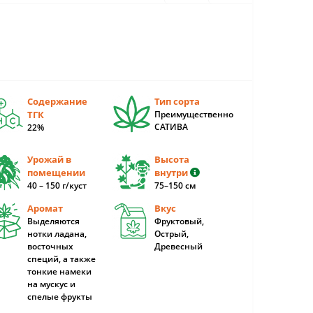
Содержание
Тип сорта
ТГК
Преимущественно
САТИВА
22%
Урожай в
Высота
помещении
внутри
40 – 150 г/куст
75–150 cм
Аромат
Вкус
Выделяются
Фруктовый,
нотки ладана,
Острый,
восточных
Древесный
специй, а также
тонкие намеки
на мускус и
спелые фрукты