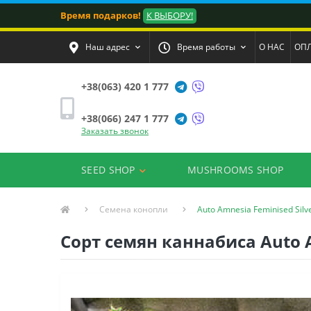
Время подарков!
К ВЫБОРУ!
Наш адрес
Время работы
О НАС
ОПЛ
+38(063) 420 1 777
+38(066) 247 1 777
Заказать звонок
SEED SHOP
MUSHROOMS SHOP
Семена конопли
Auto Amnesia Feminised Silv
Сорт семян каннабиса Auto A