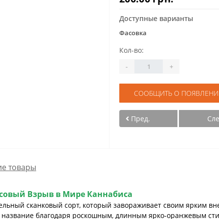
Доступные варианты
Фасовка
Кол-во:
-
+
СООБЩИТЬ О ПОЯВЛЕНИ
Пред.
Сл
е товары
русовый Взрыв в Мире Каннабиса
ительный сканковый сорт, который завораживает своим ярким 
е название благодаря роскошным, длинным ярко-оранжевым ст