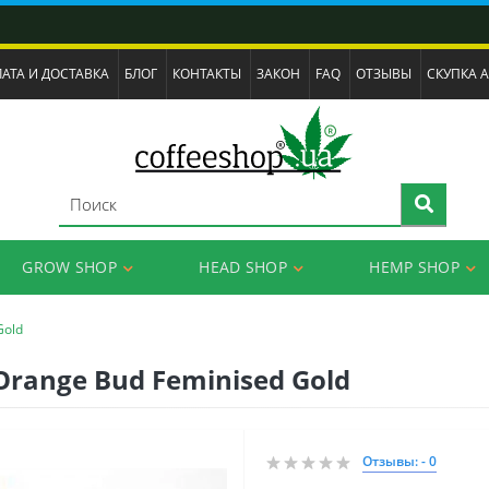
АТА И ДОСТАВКА
БЛОГ
КОНТАКТЫ
ЗАКОН
FAQ
ОТЗЫВЫ
СКУПКА 
GROW SHOP
HEAD SHOP
HEMP SHOP
Gold
Orange Bud Feminised Gold
Отзывы: - 0