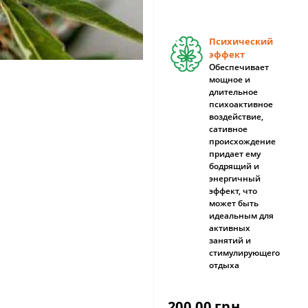
Психический
эффект
Обеспечивает
мощное и
длительное
психоактивное
воздействие,
сативное
происхождение
придает ему
бодрящий и
энергичный
эффект, что
может быть
идеальным для
активных
занятий и
стимулирующего
отдыха
200.00 грн.