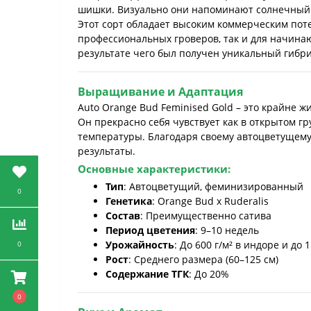
шишки. Визуально они напоминают солнечный ци
Этот сорт обладает высоким коммерческим пот
профессиональных гроверов, так и для начинаю
результате чего был получен уникальный гибр
Выращивание и Адаптация
Auto Orange Bud Feminised Gold – это крайне 
Он прекрасно себя чувствует как в открытом г
температуры. Благодаря своему автоцветущему
результаты.
Основные характеристики:
Тип
: Автоцветущий, феминизированный
0
Генетика
: Orange Bud x Ruderalis
Состав
: Преимущественно сатива
Период цветения
: 9–10 недель
Урожайность
: До 600 г/м² в индоре и до 
0
Рост
: Среднего размера (60–125 см)
Содержание ТГК
: До 20%
0