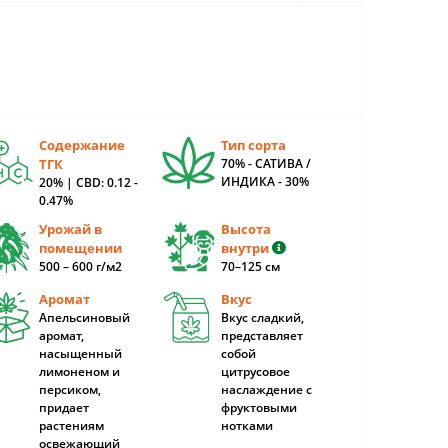
Содержание
Тип сорта
ТГК
70% - САТИВА /
ИНДИКА - 30%
20% | CBD: 0.12 -
0.47%
Урожай в
Высота
помещении
внутри
500 – 600 г/м2
70–125 cм
Аромат
Вкус
Апельсиновый
Вкус сладкий,
аромат,
представляет
насыщенный
собой
лимоненом и
цитрусовое
персиком,
наслаждение с
придает
фруктовыми
растениям
нотками
освежающий