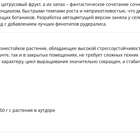
трусовый фрукт, а их запах – фантастическое сочетание сочно
енциалом, быстрыми темпами роста и неприхотливостью, что д
щих ботаников. Разработка автоцветущей версии заняла у сел
ид с добавлением лучших фенотипов рудералиса.
жизнестойкое растение, обладающее высокой стрессоустойчиво
рунте, так и в закрытых помещениях, не требует сложных техни
 характеру, цикл выращивания значительно сокращен, а стаби
150 г с растения в аутдоре