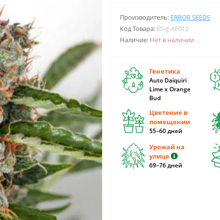
Производитель:
ERROR SEEDS
Код Товара:
ES-g-AF012
Наличие:
Нет в наличии
Генетика
Auto Daiquiri
Lime x Orange
Bud
Цветение в
помещении
55–60 дней
Урожай на
улице
69–76 дней