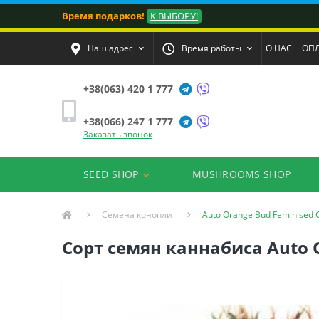
Время подарков!
К ВЫБОРУ!
Наш адрес
Время работы
О НАС
ОПЛ
+38(063) 420 1 777
+38(066) 247 1 777
Заказать звонок
SEED SHOP
MUSHROOMS SHOP
Семена конопли
Auto Orange Bud Feminised 
Сорт семян каннабиса Auto 