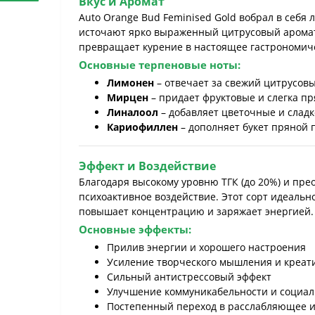
Вкус и Аромат
Auto Orange Bud Feminised Gold вобрал в себя
источают ярко выраженный цитрусовый аромат с
превращает курение в настоящее гастрономич
Основные терпеновые ноты:
Лимонен
– отвечает за свежий цитрусов
Мирцен
– придает фруктовые и слегка п
Линалоол
– добавляет цветочные и слад
Кариофиллен
– дополняет букет пряной
Эффект и Воздействие
Благодаря высокому уровню ТГК (до 20%) и пр
психоактивное воздействие. Этот сорт идеаль
повышает концентрацию и заряжает энергией.
Основные эффекты:
Прилив энергии и хорошего настроения
Усиление творческого мышления и креат
Сильный антистрессовый эффект
Улучшение коммуникабельности и социал
Постепенный переход в расслабляющее 