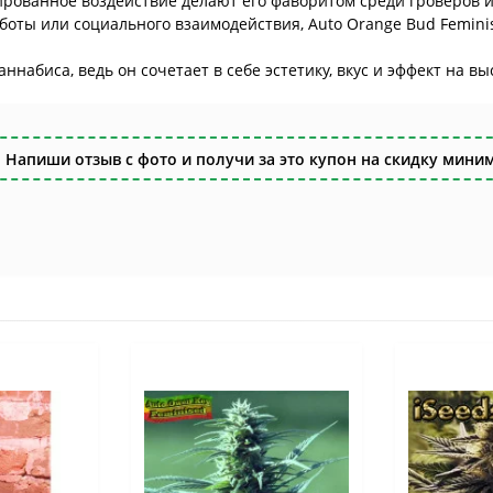
рованное воздействие делают его фаворитом среди гроверов и 
аботы или социального взаимодействия, Auto Orange Bud Femin
аннабиса, ведь он сочетает в себе эстетику, вкус и эффект на 
 Напиши отзыв с фото и получи за это купон на скидку миним