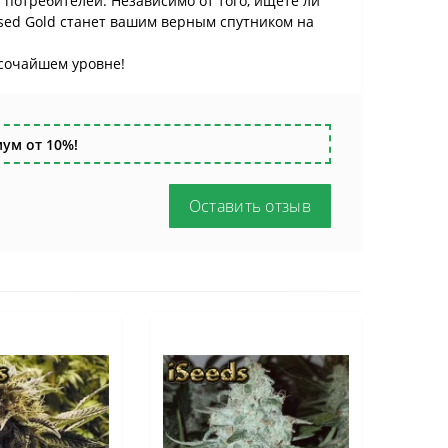
потребителей. Независимо от того, ищете ли
ised Gold станет вашим верным спутником на
высочайшем уровне!
ум от 10%!
Оставить отзыв