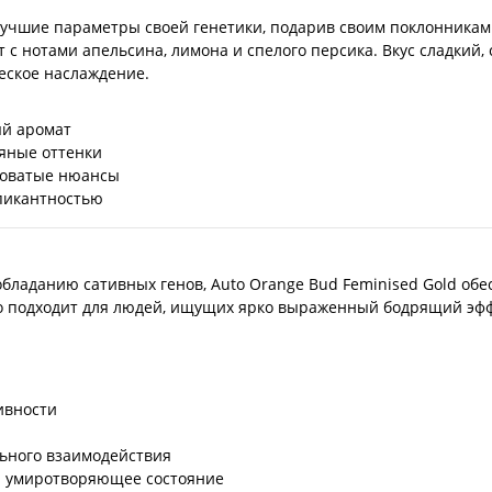
 лучшие параметры своей генетики, подарив своим поклонника
 нотами апельсина, лимона и спелого персика. Вкус сладкий, с
еское наслаждение.
ый аромат
ряные оттенки
коватые нюансы
 пикантностью
еобладанию сативных генов, Auto Orange Bud Feminised Gold о
но подходит для людей, ищущих ярко выраженный бодрящий эфф
ивности
ьного взаимодействия
и умиротворяющее состояние