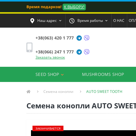
Время подарков!
К ВЫБОРУ!
Наш адрес
Время работы
О НАС
ОПЛ
+38(063) 420 1 777
+38(066) 247 1 777
Заказать звонок
SEED SHOP
MUSHROOMS SHOP
Семена конопли
AUTO SWEET TOOTH
Семена конопли AUTO SWEET 
ЗАКАНЧИВАЕТСЯ