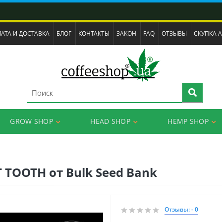
АТА И ДОСТАВКА
БЛОГ
КОНТАКТЫ
ЗАКОН
FAQ
ОТЗЫВЫ
СКУПКА 
GROW SHOP
HEAD SHOP
HEMP SHOP
TOOTH от Bulk Seed Bank
Отзывы: - 0