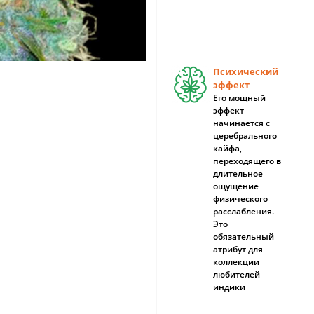
Психический
эффект
Его мощный
эффект
начинается с
церебрального
кайфа,
переходящего в
длительное
ощущение
физического
расслабления.
Это
обязательный
атрибут для
коллекции
любителей
индики