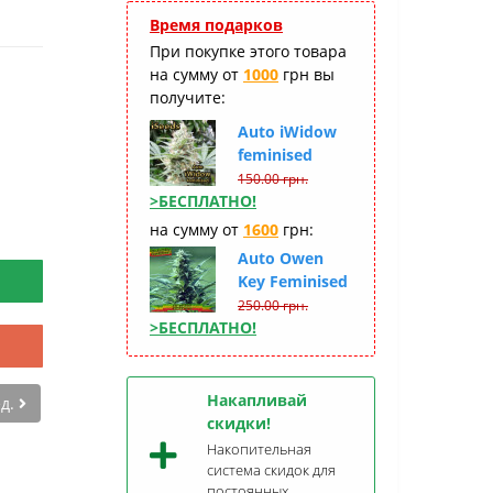
Время подарков
При покупке этого товара
на сумму от
1000
грн вы
получите:
Auto iWidow
feminised
150.00 грн.
>БЕСПЛАТНО!
на сумму от
1600
грн:
Auto Owen
Key Feminised
250.00 грн.
>БЕСПЛАТНО!
Накапливай
ед.
скидки!
Накопительная
система скидок для
постоянных