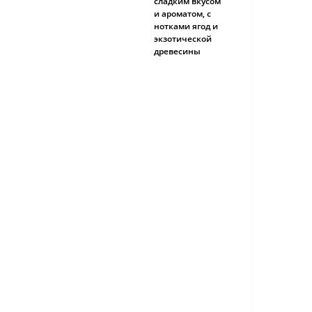
сладким вкусом
и ароматом, с
нотками ягод и
экзотической
древесины