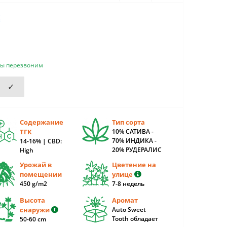
K
мы перезвоним
✓
Содержание
Тип сорта
ТГК
10% САТИВА -
70% ИНДИКА -
14-16% | CBD:
20% РУДЕРАЛИС
High
Урожай в
Цветение на
помещении
улице
450 g/m2
7-8 недель
Высота
Аромат
снаружи
Auto Sweet
Tooth обладает
50-60 cm