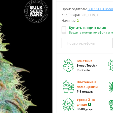
Производитель:
BULK SEED BAN
Код Товара:
BSB_1115_1
Наличие:
2
Купить в один клик
Введите номер телефона и 
Генетика
Sweet Tooth x
Ruderalis
Цветение в
помещении
7-8 недель
Урожай на
улице
30-80 g/куст