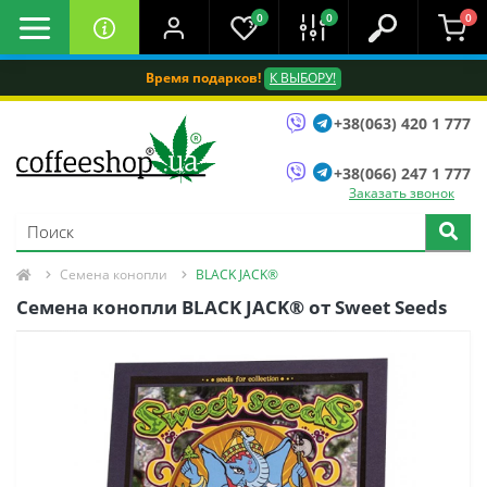
0
0
0
Время подарков!
К ВЫБОРУ!
+38(063) 420 1 777
+38(066) 247 1 777
Заказать звонок
Семена конопли
BLACK JACK®
Семена конопли BLACK JACK® от Sweet Seeds