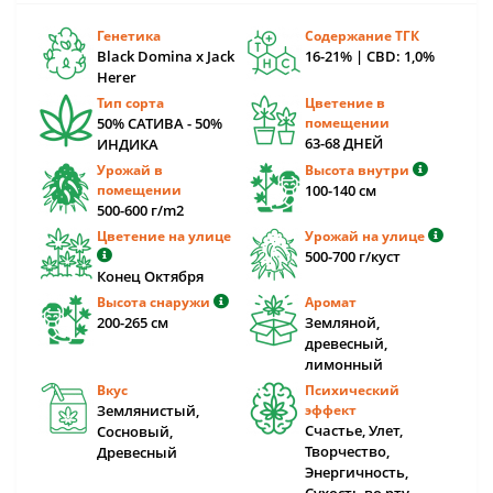
Генетика
Содержание ТГК
Black Domina x Jack
16-21% | CBD: 1,0%
Herer
Тип сорта
Цветение в
50% САТИВА - 50%
помещении
63-68 ДНЕЙ
ИНДИКА
Урожай в
Высота внутри
помещении
100-140 cм
500-600 г/m2
Цветение на улице
Урожай на улице
500-700 г/куст
Конец Октября
Высота снаружи
Аромат
200-265 cм
Земляной,
древесный,
лимонный
Вкус
Психический
Землянистый,
эффект
Счастье, Улет,
Сосновый,
Творчество,
Древесный
Энергичность,