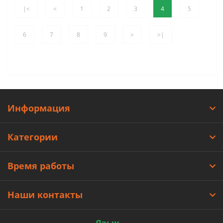
|<
<
1
2
3
4
5
6
7
8
9
>
>|
Информация
Категории
Время работы
Наши контакты