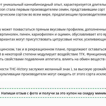
ет уникальный каннабиноидный опыт, характеризуется длител
ssion стала первым производителем семян, представившим сорт
ерческим сортом во всем мире, предлагающим производителям
ry может похвастаться пряным вкусовым профилем, дополненным
ерпинолен, пинен, кариофиллен и оцимен, обуславливает его 
ариантах могут присутствовать цитрусовые нотки, усиливающи
цинском, так и в рекреационном плане, продолжают оставатьс
ГКВ в некоторой степени модулирует воздействие ТГК. Функцион
ать свойствами подавления аппетита, влиять на обмен веществ
сти THC-Victory заслужил желанный знак L за высокую урожай
льтивации производители могут ожидать от этого сорта искл
 Напиши отзыв с фото и получи за это купон на скидку миним