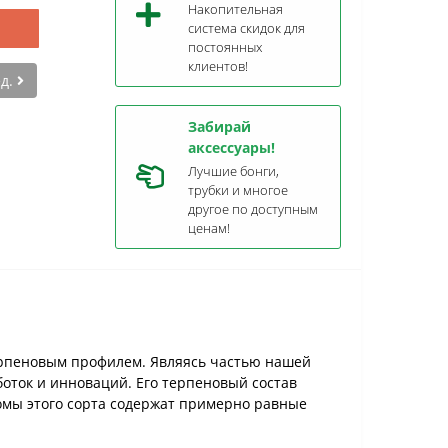
Накопительная
система скидок для
постоянных
клиентов!
ед.
Забирай
аксессуары!
Лучшие бонги,
трубки и многое
другое по доступным
ценам!
терпеновым профилем. Являясь частью нашей
оток и инноваций. Его терпеновый состав
омы этого сорта содержат примерно равные