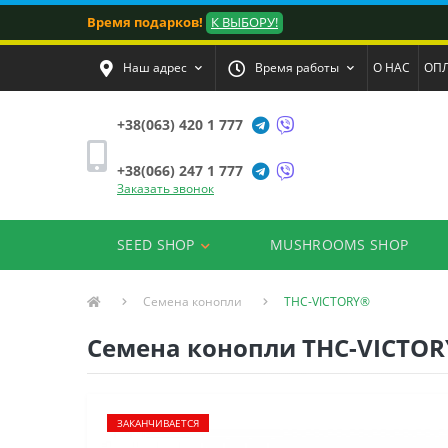
Время подарков!
К ВЫБОРУ!
Наш адрес
Время работы
О НАС
ОПЛ
+38(063) 420 1 777
+38(066) 247 1 777
Заказать звонок
SEED SHOP
MUSHROOMS SHOP
Семена конопли
THC-VICTORY®
Семена конопли THC-VICTORY
ЗАКАНЧИВАЕТСЯ