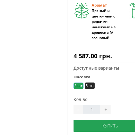
Аромат
Пряный и
цветочный с
редкими
намеками на
древесный/
сосновый
4 587.00 грн.
Доступные варианты
Фасовка
5 шт
3 шт
Кол-во:
-
+
КУПИТЬ