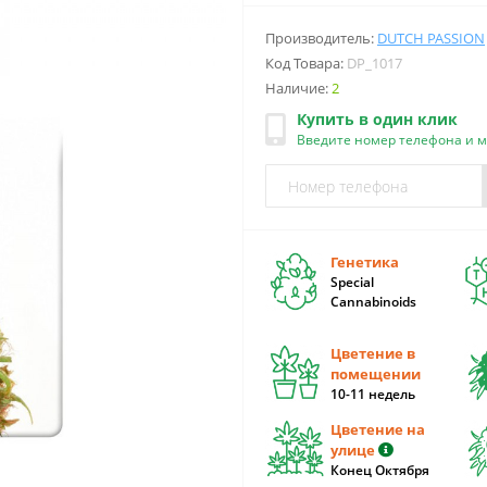
Производитель:
DUTCH PASSION
Код Товара:
DP_1017
Наличие:
2
Купить в один клик
Введите номер телефона и 
Генетика
Special
Cannabinoids
Цветение в
помещении
10-11 недель
Цветение на
улице
Конец Октября