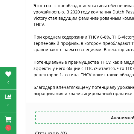
Этот сорт с преобладанием сативы обеспечива
урожайностью. В 2020 году компания Dutch Pa
Victory стал ведущим феминизированным комм
THCV.
При среднем содержании THCV 6-8%, THC-Victo
Терпеновый профиль, в котором преобладают т
сравнивают с чаем со специями. В некоторых в
Потенциальные преимущества THCV, как в меди
эффекты у него общие с ТГК, считается, что Т
рецепторов 1-го типа, THCV может также облад
0
Благодаря впечатляющему потенциалу урожайно
выращивания и квалифицированной практике ку
0
Анонимно!
0
Отзывов (0)