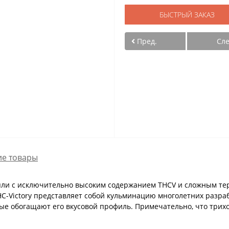
БЫСТРЫЙ ЗАКАЗ
Пред.
Сл
е товары
нопли с исключительно высоким содержанием THCV и сложным 
C-Victory представляет собой кульминацию многолетних разраб
ые обогащают его вкусовой профиль. Примечательно, что трих