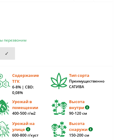
мы перезвоним
✓
Содержание
Тип сорта
ТГК
Преимущественно
САТИВА
6-8% | CBD:
0,08%
Урожай в
Высота
помещении
внутри
400-500 г/м2
90-120 cм
Урожай на
Высота
улице
снаружи
600-800 г/куст
150-200 см