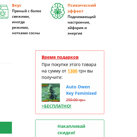
Вкус
Психический
Пряный с более
эффект
свежими,
Поднимающий
иногда
настроение,
резкими,
эйфория и
нотками сосны
энергия
Время подарков
При покупке этого товара
на сумму от
1300
грн вы
получите:
Auto Owen
Key Feminised
250.00 грн.
>БЕСПЛАТНО!
Накапливай
скидки!