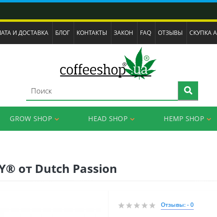
АТА И ДОСТАВКА
БЛОГ
КОНТАКТЫ
ЗАКОН
FAQ
ОТЗЫВЫ
СКУПКА 
GROW SHOP
HEAD SHOP
HEMP SHOP
® от Dutch Passion
Отзывы: - 0