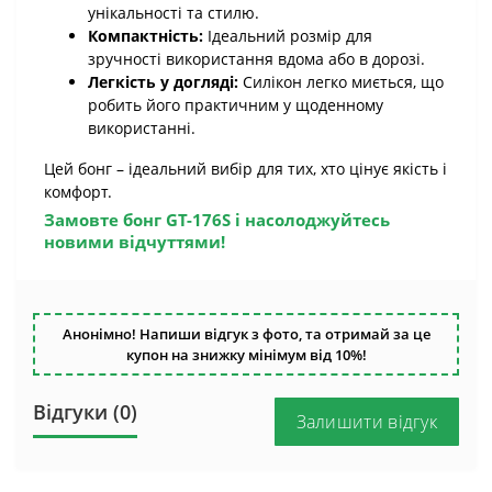
унікальності та стилю.
Компактність:
Ідеальний розмір для
зручності використання вдома або в дорозі.
Легкість у догляді:
Силікон легко миється, що
робить його практичним у щоденному
використанні.
Цей бонг – ідеальний вибір для тих, хто цінує якість і
комфорт.
Замовте
бонг GT-176S
і насолоджуйтесь
новими відчуттями!
Анонімно! Напиши відгук з фото, та отримай за це
купон на знижку мінімум від 10%!
Відгуки (0)
Залишити відгук