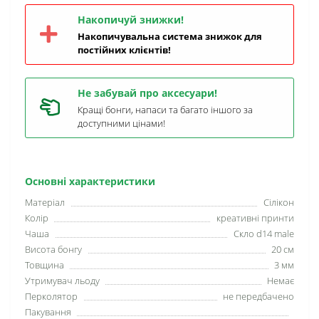
Накопичуй знижки!
Накопичувальна система знижок для
постійних клієнтів!
Не забувай про аксесуари!
Кращі бонги, напаси та багато іншого за
доступними цінами!
Основні характеристики
Матеріал
Сілікон
Колір
креативні принти
Чаша
Скло d14 male
Висота бонгу
20 см
Товщина
3 мм
Утримувач льоду
Немає
Перколятор
не передбачено
Пакування