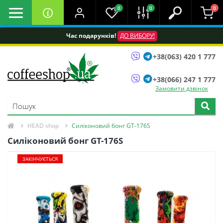
0
0
0
Час подарунків!
ДО ВИБОРУ!
+38(063) 420 1 777
+38(066) 247 1 777
Замовити дзвінок
HEAD shop
Силіконовий бонг GT-176S
Силіконовий бонг GT-176S
ЗАКІНЧУЄТЬСЯ