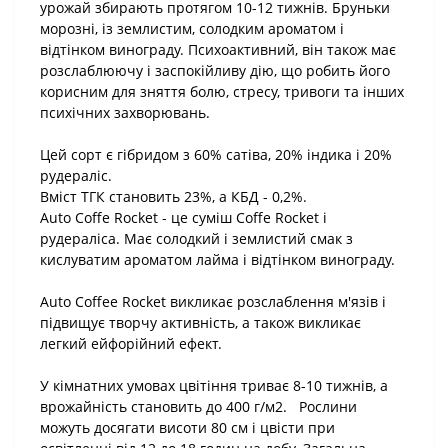
урожай збирають протягом 10-12 тижнів. Бруньки
морозні, із землистим, солодким ароматом і
відтінком винограду. Психоактивний, він також має
розслаблюючу і заспокійливу дію, що робить його
корисним для зняття болю, стресу, тривоги та інших
психічних захворювань.
Цей сорт є гібридом з 60% сатіва, 20% індика і 20%
рудераліс.
Вміст ТГК становить 23%, а КБД - 0,2%.
Auto Coffe Rocket - це суміш Coffe Rocket і
рудераліса. Має солодкий і землистий смак з
кислуватим ароматом лайма і відтінком винограду.
Auto Coffee Rocket викликає розслаблення м'язів і
підвищує творчу активність, а також викликає
легкий ейфорійний ефект.
У кімнатних умовах цвітіння триває 8-10 тижнів, а
врожайність становить до 400 г/м2. Рослини
можуть досягати висоти 80 см і цвісти при