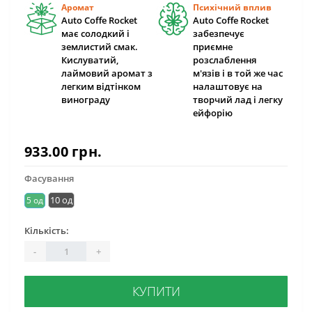
Аромат
Психічний вплив
Auto Coffe Rocket
Auto Coffe Rocket
має солодкий і
забезпечує
землистий смак.
приємне
Кислуватий,
розслаблення
лаймовий аромат з
м'язів і в той же час
легким відтінком
налаштовує на
винограду
творчий лад і легку
ейфорію
933.00 грн.
Фасування
10 од
5 од
Кількість:
-
+
КУПИТИ