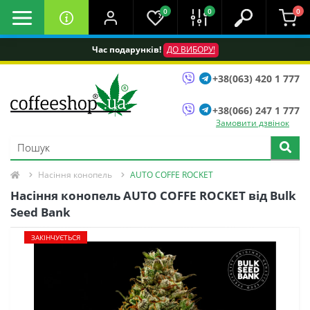
0
0
0
Час подарунків!
ДО ВИБОРУ!
+38(063) 420 1 777
+38(066) 247 1 777
Замовити дзвінок
Насіння конопель
AUTO COFFE ROCKET
Насіння конопель AUTO COFFE ROCKET від Bulk
Seed Bank
ЗАКІНЧУЄТЬСЯ