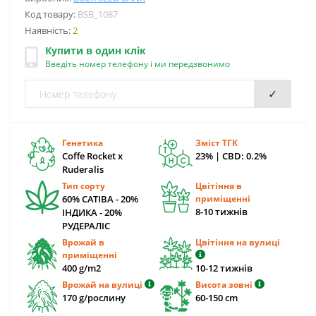
Код товару:
BSB_1087
Наявність:
2
Купити в один клік
Введіть номер телефону і ми передзвонимо
✓
Генетика
Зміст ТГК
Coffe Rocket x
23% | CBD: 0.2%
Ruderalis
Тип сорту
Цвітіння в
60% САТІВА - 20%
приміщенні
8-10 тижнів
ІНДИКА - 20%
РУДЕРАЛІС
Врожай в
Цвітіння на вулиці
приміщенні
400 g/m2
10-12 тижнів
Врожай на вулиці
Висота зовні
170 g/рослину
60-150 cm