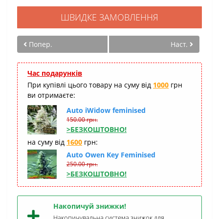
ШВИДКЕ ЗАМОВЛЕННЯ
Попер.
Наст.
Час подарунків
При купівлі цього товару на суму від
1000
грн
ви отримаєте:
Auto iWidow feminised
150.00 грн.
>БЕЗКОШТОВНО!
на суму від
1600
грн:
Auto Owen Key Feminised
250.00 грн.
>БЕЗКОШТОВНО!
Накопичуй знижки!
Накопичувальна система знижок для