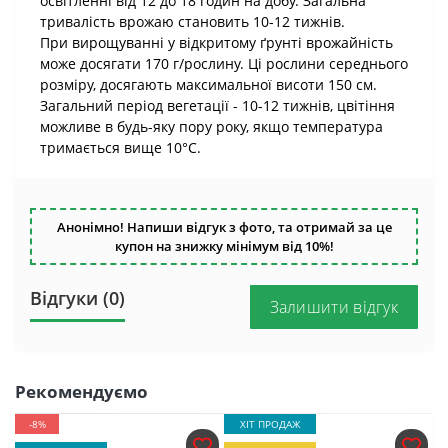
освітленні від 12 до 18 годин на добу. Загальна
тривалість врожаю становить 10-12 тижнів.
При вирощуванні у відкритому ґрунті врожайність
може досягати 170 г/рослину. Ці рослини середнього
розміру, досягають максимальної висоти 150 см.
Загальний період вегетації - 10-12 тижнів, цвітіння
можливе в будь-яку пору року, якщо температура
тримається вище 10°C.
Анонімно! Напиши відгук з фото, та отримай за це
купон на знижку мінімум від 10%!
Відгуки (0)
Залишити відгук
Рекомендуємо
-8%
ХІТ ПРОДАЖ