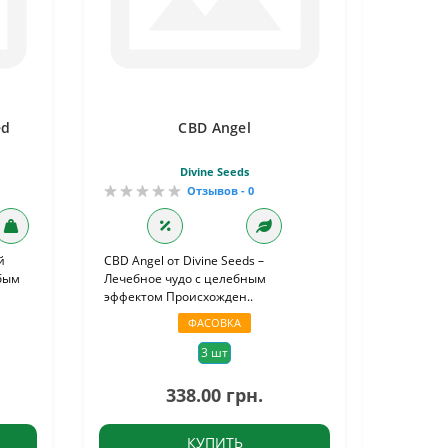
ed
CBD Angel
Divine Seeds
Отзывов - 0
й
CBD Angel от Divine Seeds –
обым
Лечебное чудо с целебным
эффектом Происхожден..
ФАСОВКА
3 шт
338.00 грн.
КУПИТЬ