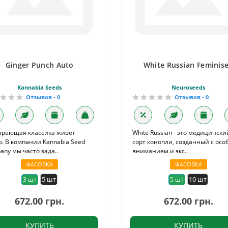
Ginger Punch Auto
White Russian Feminis
Kannabia Seeds
Neuroseeds
Отзывов - 0
Отзывов - 0
ареющая классика живет
White Russian - это медицински
. В компании Kannabia Seed
сорт конопли, созданный с ос
ny мы часто зада..
вниманием и экс..
ФАСОВКА
ФАСОВКА
5 шт
10 шт
3 шт
5 шт
672.00 грн.
672.00 грн.
КУПИТЬ
КУПИТЬ