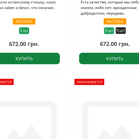
сно испанскому стишку, «uvas
Есть качества, которые мы либ
so saben a beso», что означае..
имеем, либо нет; врожденные
добродетели, передава..
ФАСОВКА
ФАСОВКА
5 шт
5 шт
3 шт
672.00 грн.
672.00 грн.
КУПИТЬ
КУПИТЬ
ВАЕТСЯ
ЗАКАНЧИВАЕТСЯ