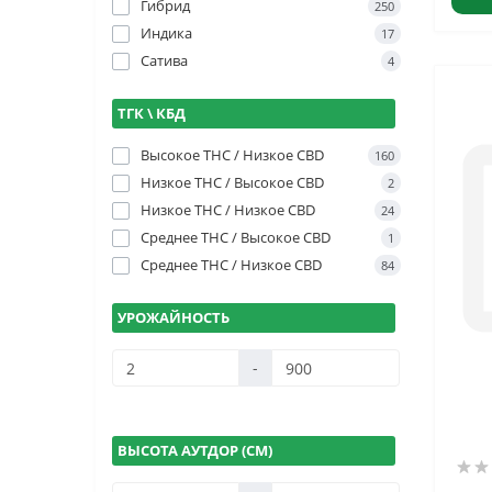
Гибрид
250
Индика
17
Сатива
4
ТГК \ КБД
Высокое THC / Низкое CBD
160
Низкое THC / Высокое CBD
2
Низкое THC / Низкое CBD
24
Среднее THC / Высокое CBD
1
Среднее THC / Низкое CBD
84
УРОЖАЙНОСТЬ
-
ВЫСОТА АУТДОР (СМ)