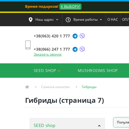
Время подарков!
К ВЫБОРУ!
Наш адрес
Время работы
О НАС
ОПЛ
+38(063) 420 1 777
+38(066) 247 1 777
Заказать звонок
SEED SHOP
MUSHROOMS SHOP
Семена конопли
Гибриды
Гибриды (страница 7)
SEED shop