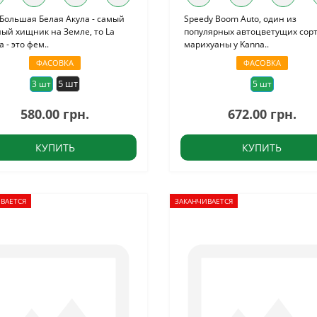
Большая Белая Акула - самый
Speedy Boom Auto, один из
ый хищник на Земле, то La
популярных автоцветущих сор
a - это фем..
марихуаны у Kanna..
ФАСОВКА
ФАСОВКА
5 шт
3 шт
5 шт
580.00 грн.
672.00 грн.
КУПИТЬ
КУПИТЬ
ВАЕТСЯ
ЗАКАНЧИВАЕТСЯ