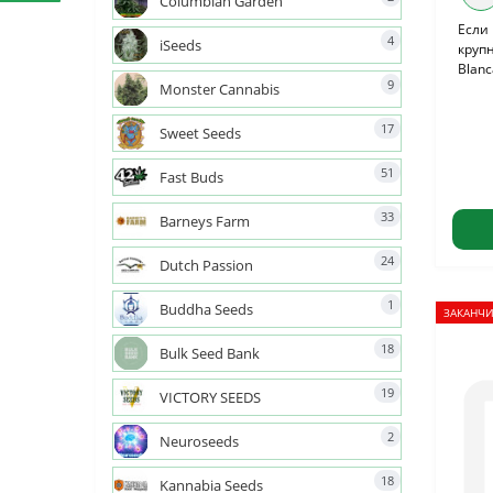
Columbian Garden
Если 
4
iSeeds
крупн
Blanc
9
Monster Cannabis
17
Sweet Seeds
51
Fast Buds
33
Barneys Farm
24
Dutch Passion
1
Buddha Seeds
ЗАКАНЧИ
18
Bulk Seed Bank
19
VICTORY SEEDS
2
Neuroseeds
18
Kannabia Seeds