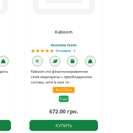
Kaboom
Kannabia Seeds
Отзывов - 1
ирать
Kaboom это феминизированное
семя марихуаны с преобладанием
сативы, хотя в нем та..
ФАСОВКА
5 шт
672.00 грн.
КУПИТЬ