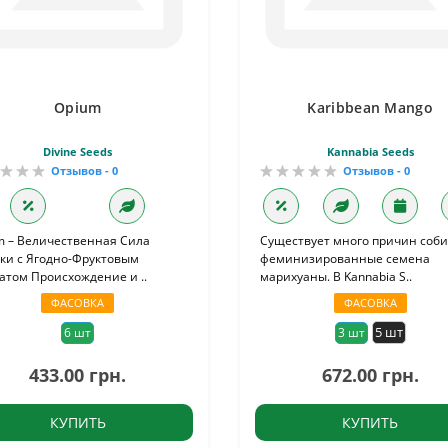
Opium
Karibbean Mango
Divine Seeds
Kannabia Seeds
Отзывов - 0
Отзывов - 0
m – Величественная Сила
Существует много причин соб
ки с Ягодно-Фруктовым
феминизированные семена
атом Происхождение и ..
марихуаны. В Kannabia S..
ФАСОВКА
ФАСОВКА
5 шт
6 шт
3 шт
433.00 грн.
672.00 грн.
КУПИТЬ
КУПИТЬ