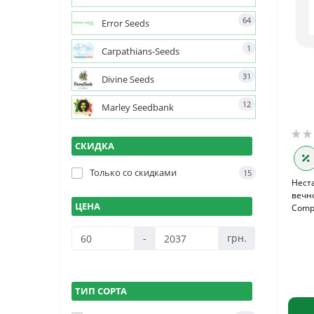
64
Error Seeds
1
Carpathians-Seeds
31
Divine Seeds
12
Marley Seedbank
СКИДКА
Только со cкидками
15
Нест
вечно
ЦЕНА
Compa
-
грн.
ТИП СОРТА