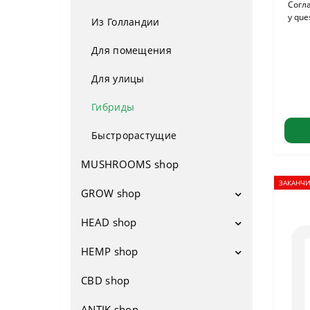
Согла
y que
Из Голландии
Для помещения
Для улицы
Гибриды
Быстрорастущие
MUSHROOMS shop
ЗАКАНЧИ
GROW shop
HEAD shop
Гроубоксы
Вентиляция
HEMP shop
Напасы
Вентиляторы
Удобрения
Бонги
CBD shop
Атрибутика
Фильтры
Освещение
Водники
Обувь
ANTIK shop