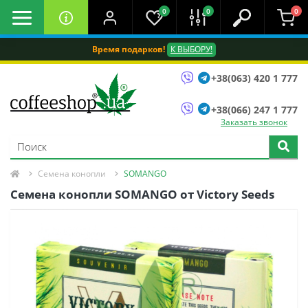
0
0
0
Время подарков!
К ВЫБОРУ!
+38(063) 420 1 777
+38(066) 247 1 777
Заказать звонок
Семена конопли
SOMANGO
Семена конопли SOMANGO от Victory Seeds