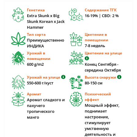
Генетика
Содержание ТГК
Extra Skunk x Big
16-19% | CBD: 2 %
Skunk Korean x Jack
Hammer
Тип сорта
Цветение в
Преимущественно
помещении
7-8 недель
ИНДИКА
Урожай в
Цветение на улице
помещении
600 g/m2
Конец Сентября -
середина Октября
Урожай на улице
Высота снаружи
550-600 г/куст
80-150 см
Аромат
Психический
Аромат сладкого и
эффект
Мощный эффект,
пахучего
поднимает
тропического
настроение,
манго
стимулирует
умственную
деятельность и