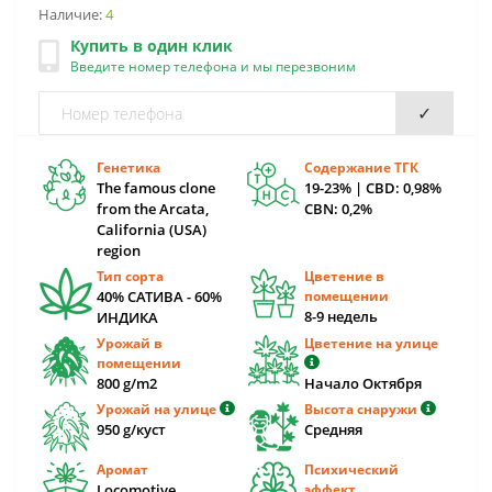
Наличие:
4
Купить в один клик
Введите номер телефона и мы перезвоним
✓
Генетика
Содержание ТГК
The famous clone
19-23% | CBD: 0,98%
from the Arcata,
CBN: 0,2%
California (USA)
region
Тип сорта
Цветение в
40% САТИВА - 60%
помещении
8-9 недель
ИНДИКА
Урожай в
Цветение на улице
помещении
800 g/m2
Начало Октября
Урожай на улице
Высота снаружи
950 g/куст
Средняя
Аромат
Психический
Locomotive
эффект