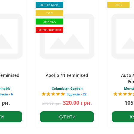
ХІТ ПРОДАЖ
ТОП
ТОП
ЗНИЖКА
ВАГОН ЗНИЖОК
feminised
Apollo 11 Feminised
Auto 
Fe
nnabis
Columbian Garden
Monst
гуків - 6
Відгуків - 22
грн.
320.00 грн.
105
350.00 грн.
ТИ
КУПИТИ
К