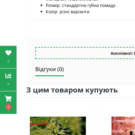
Розмір: стандартна губна помада
Колір: різні варіанти
Анонімно! 
0
Відгуки (0)
0
З цим товаром купують
0