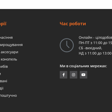
рії
Час роботи
насіння
Онлайн - цілодобов
ПН-ПТ з 11:00 до 15
 вирощування
СБ -вихідний,
 аксесуари
НД з 11:00 до 13:00
 конопель
Ми в соціальних мережах:
рибів
м
вані
дії
 поштучно