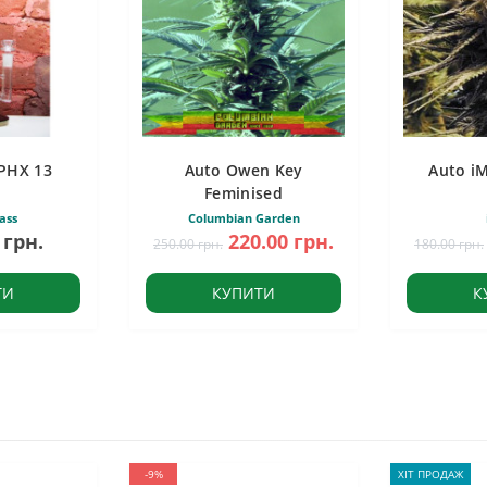
PHX 13
Auto Owen Key
Auto i
Feminised
ass
Columbian Garden
 грн.
220.00 грн.
250.00 грн.
180.00 грн.
ТИ
КУПИТИ
К
-9%
ХІТ ПРОДАЖ