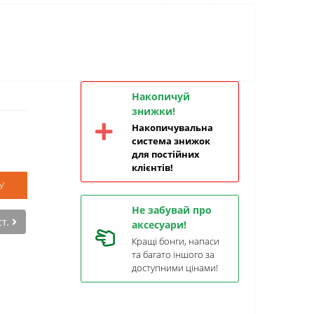
Накопичуй
знижки!
Накопичувальна
система знижок
для постійних
клієнтів!
У
Не забувай про
ст.
аксесуари!
Кращі бонги, напаси
та багато іншого за
доступними цінами!