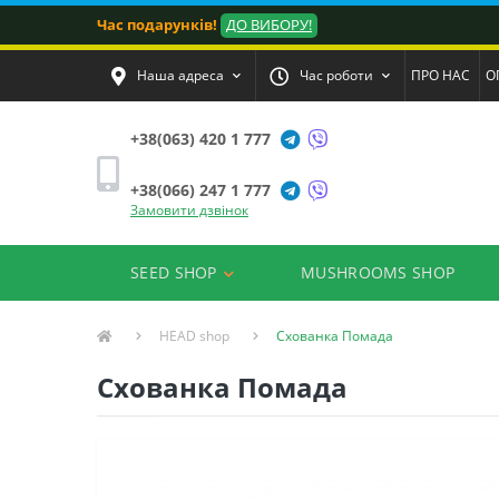
Час подарунків!
ДО ВИБОРУ!
Наша адреса
Час роботи
ПРО НАС
О
+38(063) 420 1 777
+38(066) 247 1 777
Замовити дзвінок
SEED SHOP
MUSHROOMS SHOP
HEAD shop
Схованка Помада
Схованка Помада