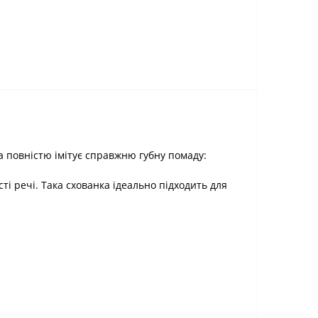
а повністю імітує справжню губну помаду:
ті речі. Така схованка ідеально підходить для