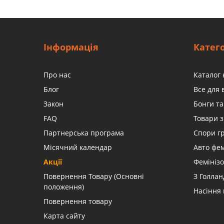
Інформація
Катего
Про нас
Каталог 
Блог
Все для
Закон
Бонги та
FAQ
Товари з
Партнерська програма
Спори г
Місячний календар
Авто фе
Акції
Фемінізо
Повернення Товару (Основні
З Голлан
положення)
Насіння
Повернення товару
Карта сайту