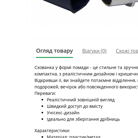
Огляд товару
Відгуки (0)
Схожі то
Схованка у формі помади - це стильне та зручн
компактна, з реалістичним дизайном і кришечк
Відкривши її, ви знайдете потаємне відділення, 
подорожей, вечірок або повсякденного викорис
Переваги:
Реалістичний зовнішній вигляд
Швидкий доступ до вмісту
Унісекс-дизайн
Ідеально для зберігання дрібниць
Характеристики:
Матеріал: пластик/метал