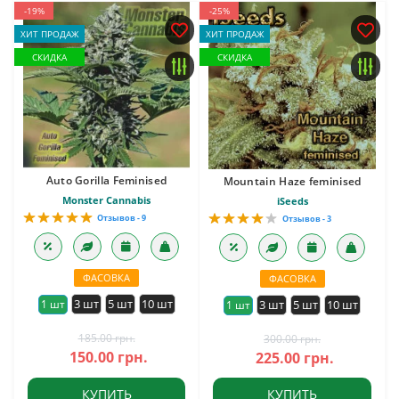
-19%
-25%
ХИТ ПРОДАЖ
ХИТ ПРОДАЖ
СКИДКА
СКИДКА
Auto Gorilla Feminised
Mountain Haze feminised
Monster Cannabis
iSeeds
Отзывов - 9
Отзывов - 3
ФАСОВКА
ФАСОВКА
3 шт
5 шт
10 шт
1 шт
3 шт
5 шт
10 шт
1 шт
185.00 грн.
300.00 грн.
150.00 грн.
225.00 грн.
КУПИТЬ
КУПИТЬ